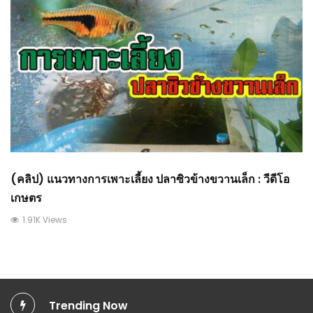
(คลิป) แนวทางการเพาะเลี้ยง ปลาซิวข้างขวานเล็ก : วีดีโอ
เกษตร
1.91K Views
Trending Now