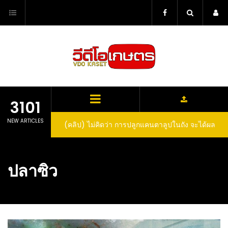
Skip
to
content
3101
NEW ARTICLES
(คลิป) ไม่คิดว่า การปลูกแคนตาลูปในถัง จะได้ผล
ลูกโตและหวานขนาดนี้ I didn’t expect that
growing cantaloupe in a barrel would yield
ปลาซิว
such large and sweet fruit