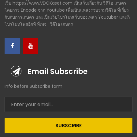
เว็บ https://www.VDOKaset.com เป็นเว็บเกี่ยวกับ วีดีโอ เกษตร
โดยการ Encode จาก Youtube เพื่อเป็นแหล่งรวบรวมวีดีโอ ที่เกี่ยว
กับกับการเกษตร และเป็นเว็บโปรโมทเว็บของเหล่า Youtuber และก็
โปรโมทโพสอีกที ที่เพจ : วีดีโอ เกษตร
Email Subscribe
Info before Subscribe form
SUBSCRIBE