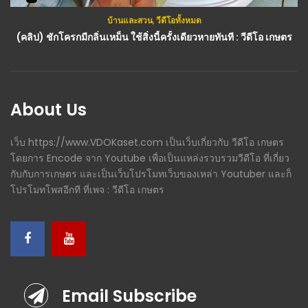
บ้านและสวน
,
วีดีโอทั้งหมด
กสิกรรม(พืช)
,
วีดีโอทั้งหมด
(คลิป) ชักโครกมีกลิ่นเหม็น ใช้สิ่งนี้ครั้งเดียวหายทันที : วีดีโอ เกษตร
(คลิป) วิธี ‘ขยายพันธุ์ไผ่..ด้วยเหง้า’ โดย จ่าตุ้ม พ.อ.อ.อนุชาติ พยัตธรรม : วีดีโอ เกษตร
About Us
เว็บ https://www.VDOKaset.com เป็นเว็บเกี่ยวกับ วีดีโอ เกษตร
โดยการ Encode จาก Youtube เพื่อเป็นแหล่งรวบรวมวีดีโอ ที่เกี่ยว
กับกับการเกษตร และเป็นเว็บโปรโมทเว็บของเหล่า Youtuber และก็
โปรโมทโพสอีกที ที่เพจ : วีดีโอ เกษตร
Email Subscribe