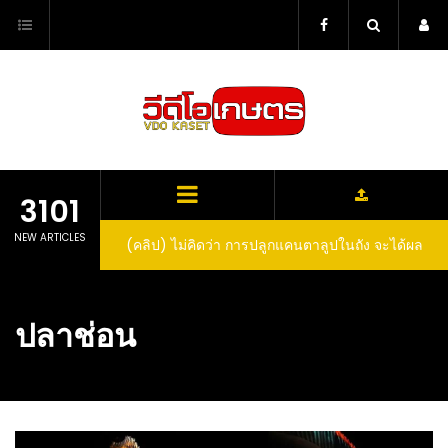
Skip
to
content
3101
NEW ARTICLES
(คลิป) ไม่คิดว่า การปลูกแคนตาลูปในถัง จะได้ผล
(คลิป) วิธีทำไวน์สับปะรด Pineapple Wine
ลูกโตและหวานขนาดนี้ I didn’t expect that
growing cantaloupe in a barrel would yield
ปลาช่อน
such large and sweet fruit