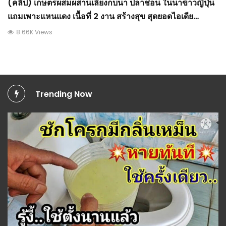
(คลิป) เกษตรผสมผสานเลี้ยงกบนา ปลาช่อน ในนาข้าวญี่ปุ่น
แถมเพาะแหนแดง เนื้อที่ 2 งาน สร้างสุข สุดยอดไอเดีย
การเกษตร : วีดีโอ เกษตร
8.66K Views
Trending Now