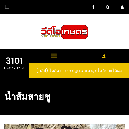
Skip
to
content
3101
NEW ARTICLES
(คลิป) ไม่คิดว่า การปลูกแคนตาลูปในถัง จะได้ผล
(คลิป) วิธีทำไวน์สับปะรด Pineapple Wine
ลูกโตและหวานขนาดนี้ I didn’t expect that
growing cantaloupe in a barrel would yield
น้ำส้มสายชู
such large and sweet fruit