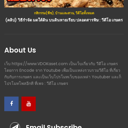
กสิกรรม(พืช)
,
บ้านและสวน
,
วีดีโอทั้งหมด
กสิกรรม(พืช)
,
ข่าว
,
วีดีโอทั้งหมด
,
สมุนไพร
,
อาชีพ
(คลิป) วิธีกำจัด มดใต้ดิน บนดินหายเรียบ ปลอดสารพิษ : วีดีโอ เกษตร
(คลิป) กัญชาไทย…ใครได้ ? : Big Story เรื่องใหญ่ : วีดีโอ เกษตร
About Us
เว็บ https://www.VDOKaset.com เป็นเว็บเกี่ยวกับ วีดีโอ เกษตร
โดยการ Encode จาก Youtube เพื่อเป็นแหล่งรวบรวมวีดีโอ ที่เกี่ยว
กับกับการเกษตร และเป็นเว็บโปรโมทเว็บของเหล่า Youtuber และก็
โปรโมทโพสอีกที ที่เพจ : วีดีโอ เกษตร
Email Subscribe