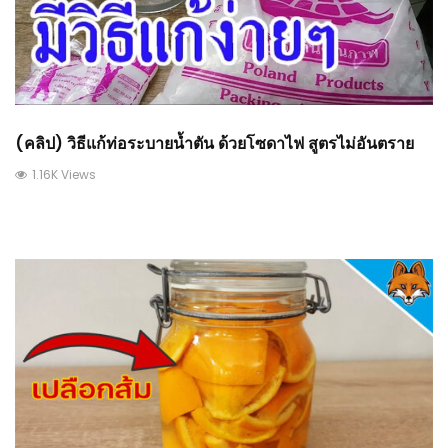
(คลิป) วิธีแก้ท่อระบายน้ำตัน ด้วยโซดาไฟ สูตรไม่อันตราย
1.16K Views