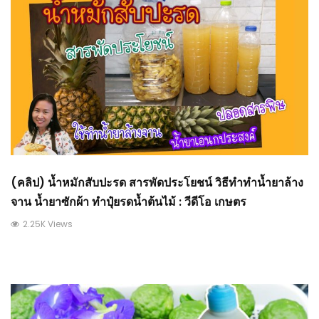
(คลิป) น้ำหมักสับปะรด สารพัดประโยชน์ วิธีทำทำน้ำยาล้าง
จาน น้ำยาซักผ้า ทำปุ๋ยรดน้ำต้นไม้ : วีดีโอ เกษตร
2.25K Views