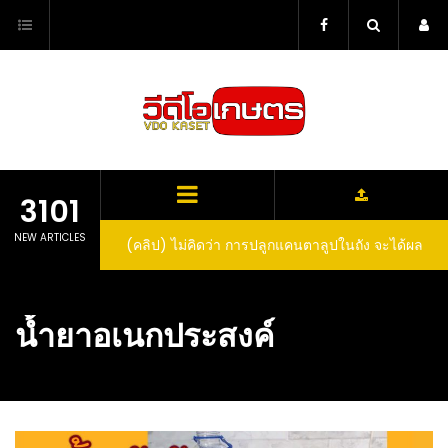
Skip
to
content
3101
NEW ARTICLES
(คลิป) ไม่คิดว่า การปลูกแคนตาลูปในถัง จะได้ผล
ลูกโตและหวานขนาดนี้ I didn’t expect that
growing cantaloupe in a barrel would yield
น้ำยาอเนกประสงค์
such large and sweet fruit