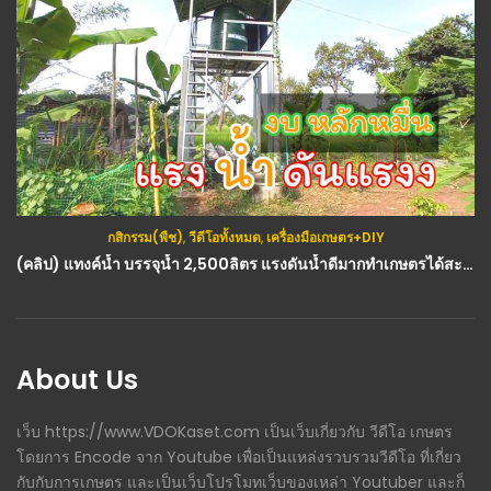
กสิกรรม(พืช)
,
วีดีโอทั้งหมด
,
เครื่องมือเกษตร+DIY
(คลิป) แทงค์น้ำ บรรจุน้ำ 2,500ลิตร แรงดันน้ำดีมากทำเกษตรได้สะบายๆ สูง 3 เมตร งบ 2หมื่น (การทำแทงค์น้ำ) : วีดีโอ เกษตร
About Us
เว็บ https://www.VDOKaset.com เป็นเว็บเกี่ยวกับ วีดีโอ เกษตร
โดยการ Encode จาก Youtube เพื่อเป็นแหล่งรวบรวมวีดีโอ ที่เกี่ยว
กับกับการเกษตร และเป็นเว็บโปรโมทเว็บของเหล่า Youtuber และก็