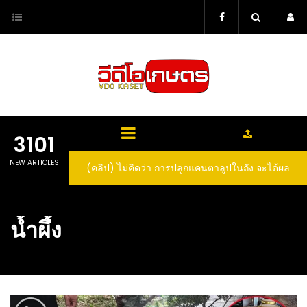
Skip
to
content
3101
NEW ARTICLES
(คลิป) ไม่คิดว่า การปลูกแคนตาลูปในถัง จะได้ผล
(คลิป) วิธีทำไวน์สับปะรด Pineapple Wine
ลูกโตและหวานขนาดนี้ I didn’t expect that
growing cantaloupe in a barrel would yield
น้ำผึ้ง
such large and sweet fruit