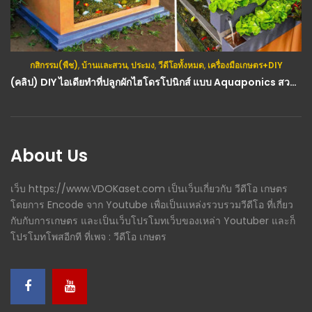
กสิกรรม(พืช)
,
วีดีโอทั้งหมด
กสิกรรม(พืช)
,
บ้านและสวน
,
ประมง
,
วีดีโอทั้งหมด
,
เครื่องมือเกษตร+DIY
(คลิป) วิธีทำน้ำยาไล่แมลงศัตรูพืช เม็ดเดียว ช่วยพืช ไล่แมลง ได้ทั้งสวน ปลอดสารพิษ ประหยัดต้นทุน
(คลิป) DIY ไอเดียทำที่ปลูกผักไฮโดรโปนิกส์ แบบ Aquaponics สวยๆ ไว้ประดับบ้าน : วีดีโอ เกษตร
About Us
เว็บ https://www.VDOKaset.com เป็นเว็บเกี่ยวกับ วีดีโอ เกษตร
โดยการ Encode จาก Youtube เพื่อเป็นแหล่งรวบรวมวีดีโอ ที่เกี่ยว
กับกับการเกษตร และเป็นเว็บโปรโมทเว็บของเหล่า Youtuber และก็
โปรโมทโพสอีกที ที่เพจ : วีดีโอ เกษตร