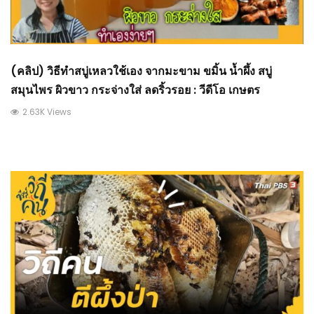
(คลิป) วิธีทำสบู่เหลวใช้เอง จากมะขาม ขมิ้น น้ำผึ้ง สบู่
สมุนไพร ผิวขาว กระจ่างใส่ ลดริ้วรอย : วีดีโอ เกษตร
2.63K Views