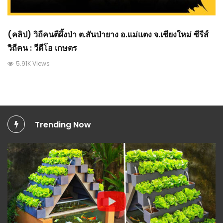
(คลิป) วิถีคนตีผึ้งป่า ต.สันป่ายาง อ.แม่แตง จ.เชียงใหม่ ซีรีส์
วิถีคน : วีดีโอ เกษตร
5.91K Views
Trending Now