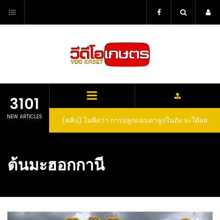
Skip
to
content
3101
NEW ARTICLES
(คลิป) ไม่คิดว่า การปลูกแคนตาลูปในถัง จะได้ผล
ลูกโตและหวานขนาดนี้ I didn’t expect that
growing cantaloupe in a barrel would yield
ต้นมะฮอกกานี
such large and sweet fruit