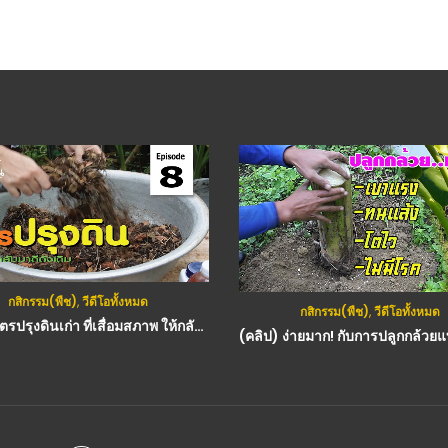
กสิกรรม(พืช)
,
วีดีโอทั้งหมด
กสิกรรม(พืช)
,
วีดีโอทั้งหมด
(คลิป) สูตรปรุงดินเก่า ที่เสื่อมสภาพ ให้กลับมาอุดมสมบูรณ์