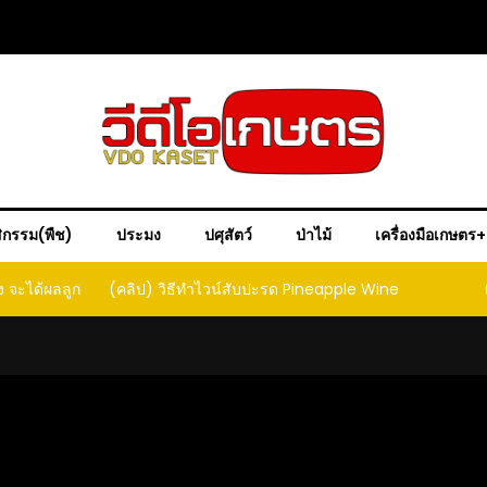
ิกรรม(พืช)
ประมง
ปศุสัตว์
ป่าไม้
เครื่องมือเกษตร
ง จะได้ผลลูก
(คลิป) วิธีทำไวน์สับปะรด Pineapple Wine
ct that
ould yield
it