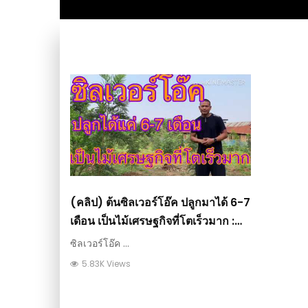
(คลิป) ต้นซิลเวอร์โอ๊ค ปลูกมาได้ 6-7
เดือน เป็นไม้เศรษฐกิจที่โตเร็วมาก :
วีดีโอ เกษตร
ซิลเวอร์โอ๊ค ...
5.83K Views