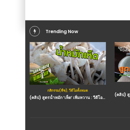
Trending Now
กสิกรรม(พืช)
,
วีดีโอทั้งหมด
(คลิป) สูตรน้ำหมัก ‘เห็ด’ เพิ่มหวาน : วีดีโอ เกษตร