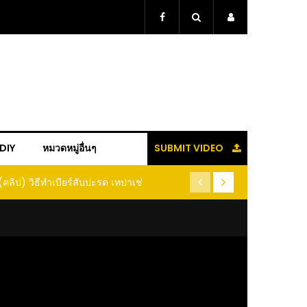
+DIY
หมวดหมู่อื่นๆ
SUBMIT VIDEO
(คลิป) วิธีทำเบียร์สับปะรด เทปาเช่
(คลิป) รู้แล้วจะหนาว!! หัวเดี
หนอนแมลง หนีกระเจิงทั้