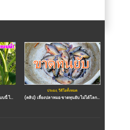
ประมง
,
วีดีโอทั้งหมด
(คลิป) ง่ายมาก! กับการปลูกกล้วยแบบนี้ ไม่เปลืองแรง ทนแล้ง โตไว แถมยังห่างไกลโรคอีกต่างหากครับ : วีดีโอ เกษตร
(คลิป) เลี้ยงปลาหมอ ขาดทุนยับ ไม่ได้โลกสวย แต่นี่คือเรื่องจริง !! : วีดีโอ เกษตร