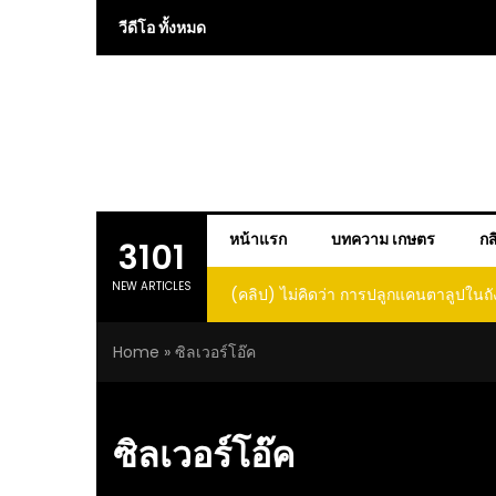
Skip
วีดีโอ ทั้งหมด
to
content
หน้าแรก
บทความ เกษตร
กส
3101
NEW ARTICLES
(คลิป) ไม่คิดว่า การปลูกแคนตาลูปในถั
โตและหวานขนาดนี้ I didn’t expe
Home
»
ซิลเวอร์โอ๊ค
growing cantaloupe in a barrel w
such large and sweet fru
ซิลเวอร์โอ๊ค