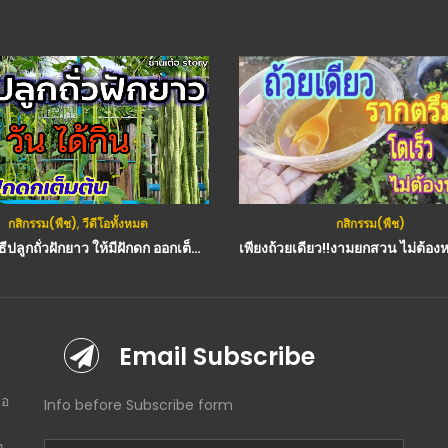
กสิกรรม(พืช)
,
วีดีโอทั้งหมด
กสิกรรม(พืช)
(คลิป) วิธีปลูกถั่วฝักยาว ให้มีฝักดก ออกเต็มต้น เก็บได้สุดคุ้ม ! 40-45 วันได้กิน : วีดีโอ เกษตร
Email Subscribe
โอ
Info before Subscribe form
ท