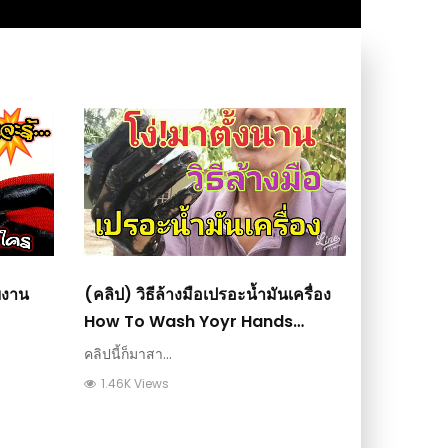
ับงาน
(คลิป) วิธีล้างมือเปรอะน้ำมันเครื่อง
How To Wash Yoyr Hands
Enging Oil : วีดีโอ เกษตร
คลิปนี้ก็มาสา...
1.46K Views