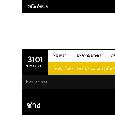
Skip
วีดีโอ ทั้งหมด
to
content
หน้าแรก
บทความ เกษตร
กส
3101
NEW ARTICLES
(คลิป) ไม่คิดว่า การปลูกแคนตาลูปในถั
โตและหวานขนาดนี้ I didn’t expe
Home
»
ช่าง
growing cantaloupe in a barrel w
such large and sweet fru
ช่าง