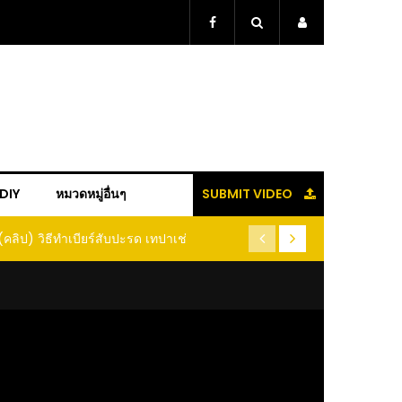
+DIY
หมวดหมู่อื่นๆ
SUBMIT VIDEO
(คลิป) วิธีทำเบียร์สับปะรด เทปาเช่
(คลิป) รู้แล้วจะหนาว!! หัวเดี
หนอนแมลง หนีกระเจิงทั้