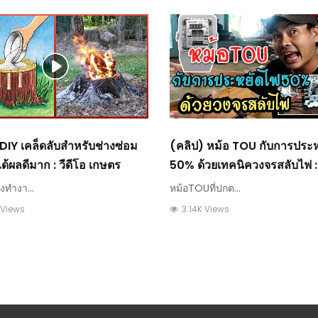
DIY เคล็ดลับสำหรับช่างซ่อม
(คลิป) หม้อ TOU กับการประ
่ได้ผลดีมาก : วีดีโอ เกษตร
50% ด้วยเทคนิควงจรสลับไฟ : 
เกษตร
งทำงา...
หม้อTOUที่ปกต...
 Views
3.14K Views