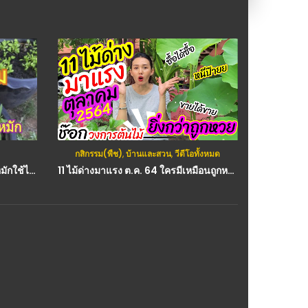
กสิกรรม(พืช)
,
บ้านและสวน
,
วีดีโอทั้งหมด
บ
เพียงถ้วยเดียว!!งามยกสวน ไม่ต้องหมักใช้ได้เลย ฮอร์โมนบํารุงราก เร่งโต พืชผักไม่แคระแกรน
11 ไม้ด่างมาแรง ต.ค. 64 ใครมีเหมือนถูกหวย ฮือฮาเขย่าวงการต้นไม้ ต้นไหนคือ TheBest