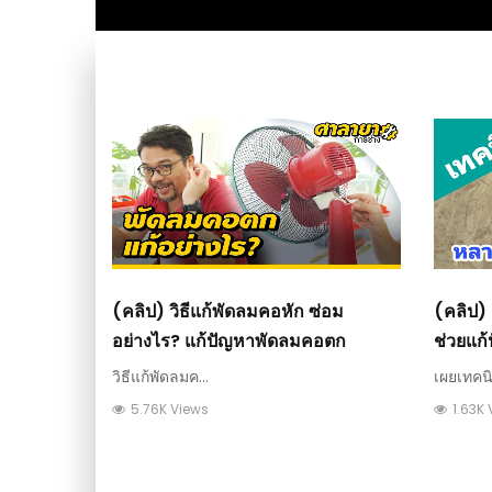
(คลิป) วิธีแก้พัดลมคอหัก ซ่อม
(คลิป) 
อย่างไร? แก้ปัญหาพัดลมคอตก
ช่วยแก
วิธีแก้พัดลมค...
เผยเทคนิค
5.76K Views
1.63K