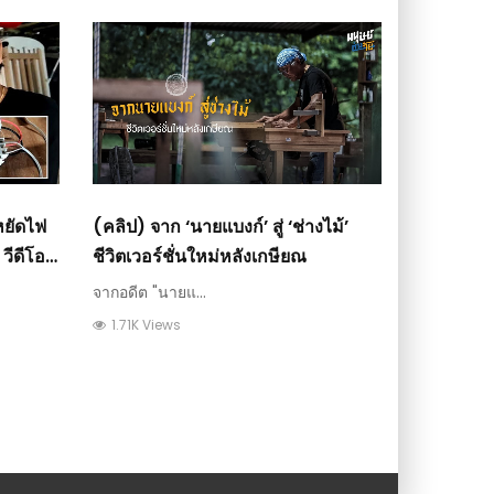
หยัดไฟ
(คลิป) จาก ‘นายแบงก์’ สู่ ‘ช่างไม้’
วีดีโอ
ชีวิตเวอร์ชั่นใหม่หลังเกษียณ
จากอดีต "นายแ...
1.71K Views