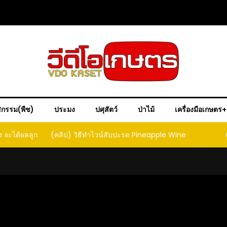
ิกรรม(พืช)
ประมง
ปศุสัตว์
ป่าไม้
เครื่องมือเกษตร
ง จะได้ผลลูก
(คลิป) วิธีทำไวน์สับปะรด Pineapple Wine
ct that
ould yield
it