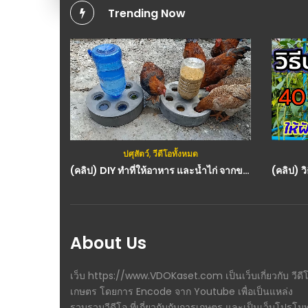
Trending Now
ปศุสัตว์
,
วีดีโอทั้งหมด
(คลิป) DIY ทำที่ให้อาหาร และน้ำไก่ จากขวดพลาสติก – ไอเดียทำเอง จากปูนซีเมนต์ : วีดีโอ เกษตร
About Us
เว็บ https://www.VDOKaset.com เป็นเว็บเกี่ยวกับ วีดี
เกษตร โดยการ Encode จาก Youtube เพื่อเป็นแหล่ง
รวบรวมวีดีโอ ที่เกี่ยวกับกับการเกษตร และเป็นเว็บโปรโม