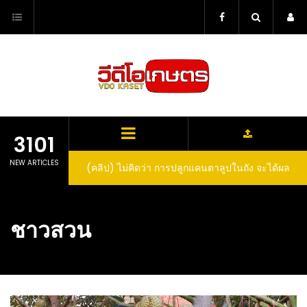
Skip
to
content
3101
NEW ARTICLES
(คลิป) ไม่คิดว่า การปลูกแคนตาลูปในถัง จะได้ผล
ลูกโตและหวานขนาดนี้ I didn’t expect that
growing cantaloupe in a barrel would yield
ชาวสวน
such large and sweet fruit