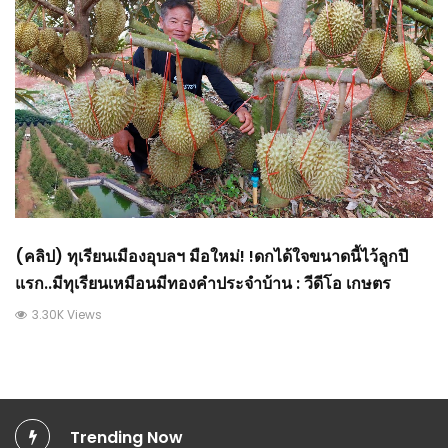
(คลิป) ทุเรียนเมืองอุบลฯ มือใหม่! !ดกได้ใจขนาดนี้ไว้ลูกปี
แรก..มีทุเรียนเหมือนมีทองคำประจำบ้าน : วีดีโอ เกษตร
3.30K Views
Trending Now