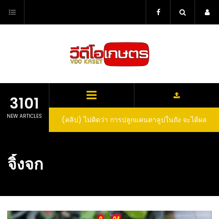
Skip
to
content
3101
NEW ARTICLES
(คลิป) ไม่คิดว่า การปลูกแคนตาลูปในถัง จะได้ผล
(คลิป) วิธีทำไวน์สับปะรด Pineapple Wine
ลูกโตและหวานขนาดนี้ I didn’t expect that
growing cantaloupe in a barrel would yield
จิ้งจก
such large and sweet fruit