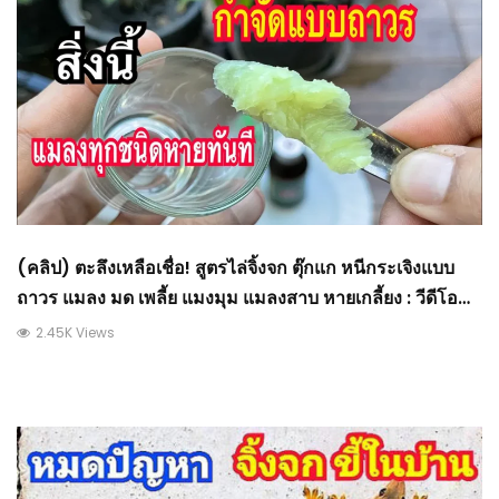
(คลิป) ตะลึงเหลือเชื่อ! สูตรไล่จิ้งจก ตุ๊กแก หนีกระเจิงแบบ
ถาวร แมลง มด เพลี้ย แมงมุม แมลงสาบ หายเกลี้ยง : วีดีโอ
เกษตร
2.45K Views