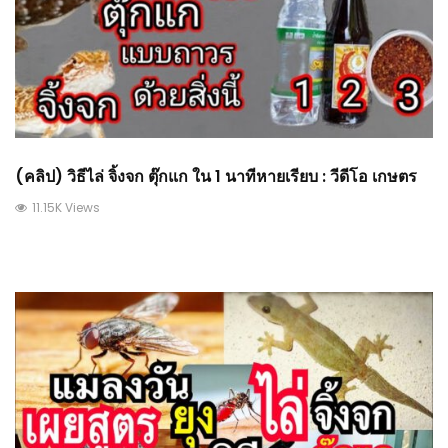
(คลิป) วิธีไล่ จิ้งจก ตุ๊กแก ใน 1 นาทีหายเรียบ : วีดีโอ เกษตร
11.15K Views