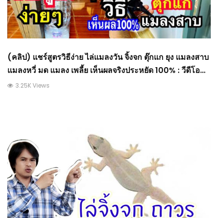
(คลิป) แชร์สูตรวิธีง่าย ไล่แมลงวัน จิ้งจก ตุ๊กแก ยุง แมลงสาบ
แมลงหวี่ มด แมลง เพลี้ย เห็นผลจริงประหยัด 100% : วีดีโอ
เกษตร
3.25K Views