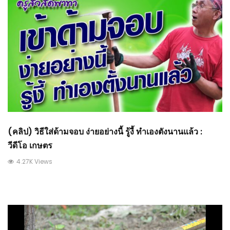
(คลิป) วิธีใส่ด้ามจอบ ง่ายอย่างนี้ รู้งี้ ทำเองตังนานแล้ว :
วีดีโอ เกษตร
4.27K Views