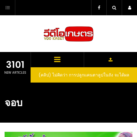
Skip
to
content
3101
NEW ARTICLES
(คลิป) ไม่คิดว่า การปลูกแคนตาลูปในถัง จะได้ผล
ลูกโตและหวานขนาดนี้ I didn’t expect that
growing cantaloupe in a barrel would yield
จอบ
such large and sweet fruit