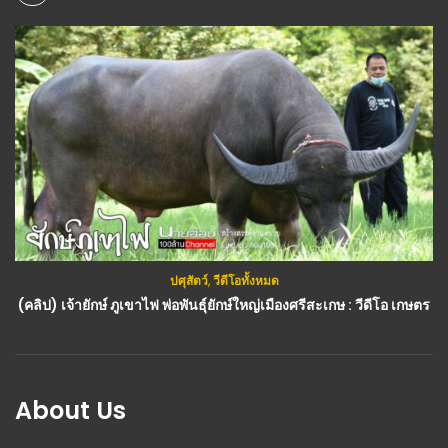
ปศุสัตว์
,
วีดีโอทั้งหมด
(คลิป) เจ้ายักษ์ ภูเขาไฟ พ่อพันธุ์ยักษ์ใหญ่เมืองศรีสะเกษ : วีดีโอ เกษตร
About Us