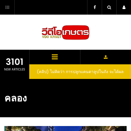
Skip
to
content
3101
NEW ARTICLES
(คลิป) ไม่คิดว่า การปลูกแคนตาลูปในถัง จะได้ผล
ลูกโตและหวานขนาดนี้ I didn’t expect that
growing cantaloupe in a barrel would yield
คลอง
such large and sweet fruit