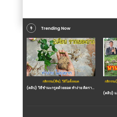
Trending Now
กสิกรรม(พืช)
,
วีดีโอทั้งหมด
กสิกรรม(
(คลิป) วิธีชำมะกรูดด้วยยอด ทำง่าย ติดรากเยอะใช้เวลาไม่นาน : วีดีโอ เกษตร