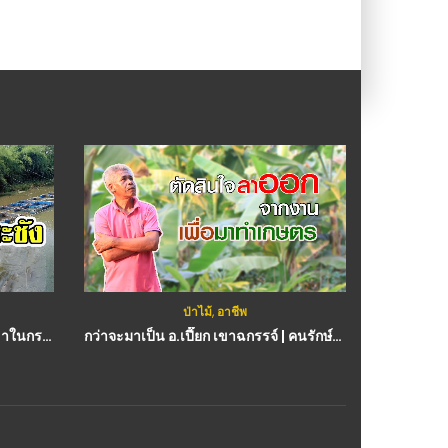
ป่าไม้
,
อาชีพ
(คลิป) เทคนิคแนวทาง การเลี้ยงปลาในกระชัง : วีดีโอ เกษตร
กว่าจะมาเป็น อ.เปี๊ยก เขาฉกรรจ์ | คนรักษ์ป่า