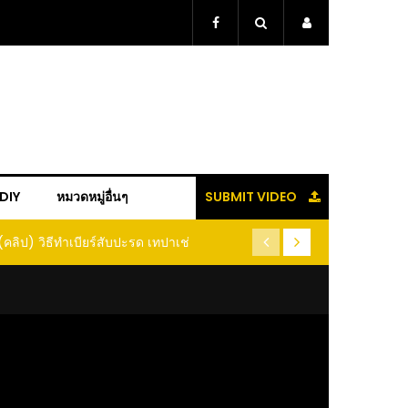
+DIY
หมวดหมู่อื่นๆ
SUBMIT VIDEO
(คลิป) วิธีทำเบียร์สับปะรด เทปาเช่
(คลิป) รู้แล้วจะหนาว!! หัวเดี
หนอนแมลง หนีกระเจิงทั้