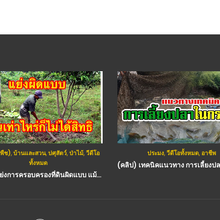
พืช)
,
บ้านและสวน
,
ปศุสัตว์
,
ป่าไม้
,
วีดีโอ
ประมง
,
วีดีโอทั้งหมด
,
อาชีพ
ทั้งหมด
(คลิป) แย่งการครอบครองที่ดินผิดแบบ​ แม้ครอบครองนานเท่าไหร่ก็ไม่มีทางได้สิทธิ : วีดีโอ เกษตร