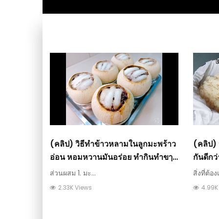
(คลิป) วิธีทำข้าวหลามในลูกมะพร้าว
(คลิป) 
อ่อน หอมหวานมันอร่อย ทำกินทำขๅย
กันดีกว่
ได้เลยจ้า : วีดีโอ เกษตร
วีดีโอ 
ส่วนผสม 1. มะ...
สิ่งที่ต้อง
2.33K Views
4.99K