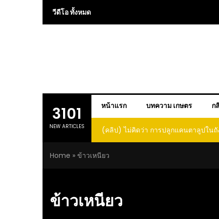
Skip
วีดีโอ ทั้งหมด
to
content
หน้าแรก
บทความ เกษตร
กส
3101
NEW ARTICLES
(คลิป) ไม่คิดว่า การปลูกแคนตาลูปในถั
โตและหวานขนาดนี้ I didn’t expe
Home
»
ข้าวเหนียว
growing cantaloupe in a barrel w
such large and sweet fru
ข้าวเหนียว