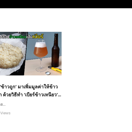
‘ข้าวถูก’ มาเพิ่มมูลค่าให้ข้าว
า ด้วยวิธีทำ ‘เบียร์ข้าวเหนียว’ :
เกษตร
เต...
 Views