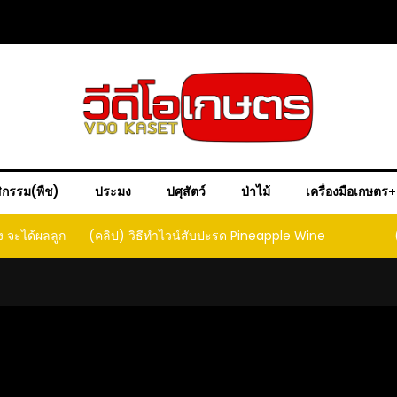
ิกรรม(พืช)
ประมง
ปศุสัตว์
ป่าไม้
เครื่องมือเกษตร
ง จะได้ผลลูก
(คลิป) วิธีทำไวน์สับปะรด Pineapple Wine
ct that
ould yield
it