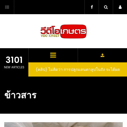
Skip
to
content
3101
NEW ARTICLES
(คลิป) ไม่คิดว่า การปลูกแคนตาลูปในถัง จะได้ผล
ลูกโตและหวานขนาดนี้ I didn’t expect that
growing cantaloupe in a barrel would yield
ข้าวสาร
such large and sweet fruit