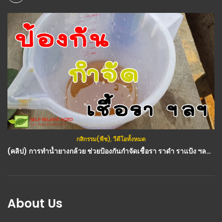
กสิกรรม(พืช)
,
วีดีโอทั้งหมด
(คลิป) การทำน้ำยางกล้วย ช่วยป้องกันกำจัดเชื้อรา ราดำ ราแป้ง ฯลฯ : วีดีโอ เกษตร
About Us