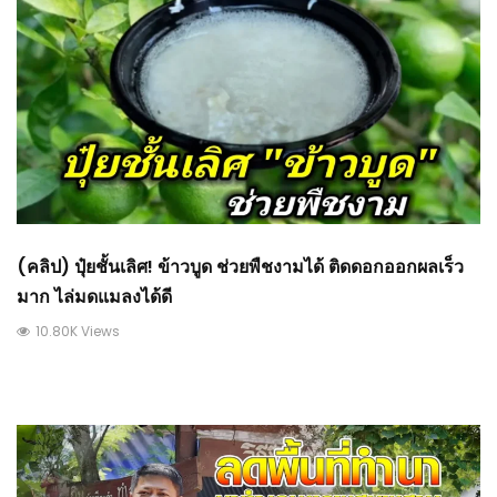
(คลิป) ปุ๋ยชั้นเลิศ! ข้าวบูด ช่วยพืชงามได้ ติดดอกออกผลเร็ว
มาก ไล่มดแมลงได้ดี
10.80K Views