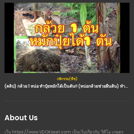
กสิกรรม(พืช)
กสิกรรม(พืช)
,
วีดีโอทั้งหมด
,
สมุนไพร
,
สาระน่ารู้
(คลิป) กล้วย 1 หน่อ ทำปุ๋ยหมักได้เป็นตัน!! (หน่อกล้วยช่วยผืนดิน) ทำจุลินทรีย์หน่อกล้วยไว้ราดกองปุ๋ยหมักง่ายๆ : วีดีโอ เกษตร
(คลิป) บทที่ 1 กัญชา – ‘กัญชง’ กับ ‘กัญชา’ 2 ชนิดนี้หนาต่างกันอย่างไร? : วีดีโอ เกษตร
About Us
เว็บ https://www.VDOKaset.com เป็นเว็บเกี่ยวกับ วีดีโอ เกษตร