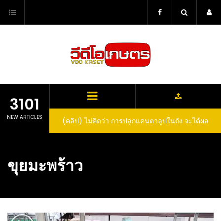
Skip
to
content
3101
NEW ARTICLES
(คลิป) ไม่คิดว่า การปลูกแคนตาลูปในถัง จะได้ผล
(คลิป) วิธีทำไวน์สับปะรด Pineapple Wine
ลูกโตและหวานขนาดนี้ I didn’t expect that
growing cantaloupe in a barrel would yield
ขุยมะพร้าว
such large and sweet fruit