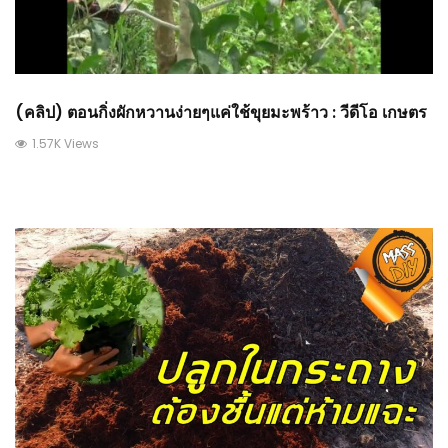
(คลิป) ตอนกิ่งผักหวานง่ายๆแค่ใช้ขุยมะพร้าว : วีดีโอ เกษตร
1.57K Views