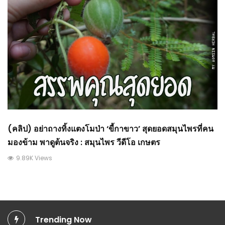
(คลิป) อย่าถางทิ้งแตงโมป่า ‘ขี้กาขาว’ สุดยอดสมุนไพรที่คน
มองข้าม พาดูต้นจริง : สมุนไพร วีดีโอ เกษตร
9.89K Views
Trending Now