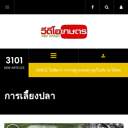
Skip
to
content
3101
NEW ARTICLES
ตาลูปในถัง จะได้ผล
(คลิป) วิธีทำไวน์สับปะรด Pineapple Wine
dn’t expect that
arrel would yield
การเลี้ยงปลา
eet fruit