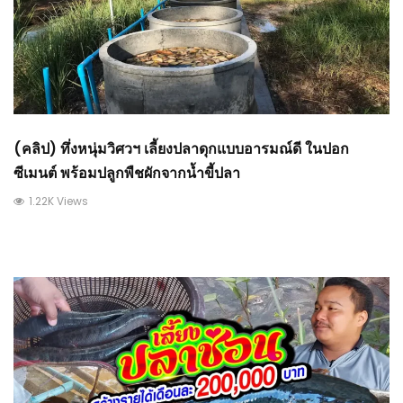
(คลิป) ทึ่งหนุ่มวิศวฯ เลี้ยงปลาดุกแบบอารมณ์ดี ในปอก
ซีเมนต์ พร้อมปลูกพืชผักจากน้ำขี้ปลา
1.22K Views