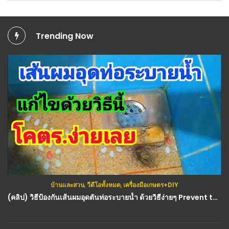
Trending Now
บ้านและสวน
,
วีดีโอทั้งหมด
,
เครื่องมือเกษตร+DIY
ป่าไม้
,
วีดีโอทั้งหมด
,
อาชีพ
(คลิป) วิธีป้องกันเส้นผมอุดตันท่อระบายน้ำ ด้วยวิธีง่ายๆ Prevent the hair from clogging the drain hose : วีดีโอ เกษตร
(คลิป) เตาเผาถ่านพื้นราบ นอนเพลินจนลืมปิดเตาถ่านตามเวลา : วีดีโอ เกษตร