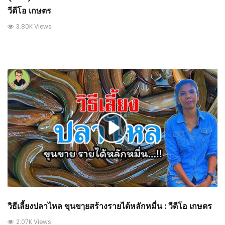
วีดีโอ เกษตร
3.80K Views
วิธีเลี้ยงปลาไหล ขุนขๅยสร้างรายได้หลักหมื่น : วีดีโอ เกษตร
2.07K Views