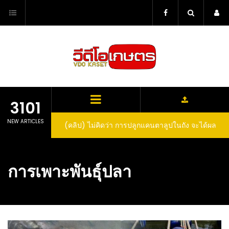
Skip
to
content
3101
NEW ARTICLES
(คลิป) ไม่คิดว่า การปลูกแคนตาลูปในถัง จะได้ผล
ลูกโตและหวานขนาดนี้ I didn’t expect that
growing cantaloupe in a barrel would yield
การเพาะพันธุ์ปลา
such large and sweet fruit