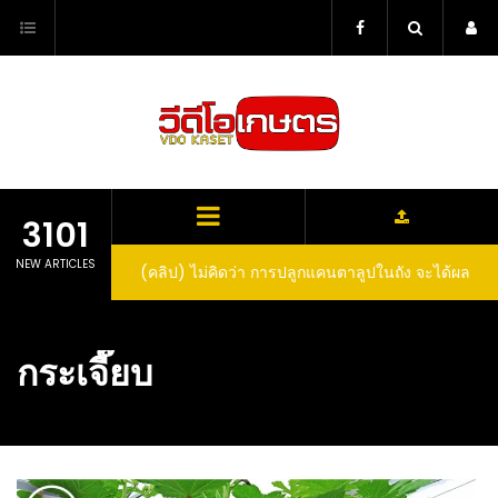
Skip
to
content
3101
NEW ARTICLES
(คลิป) ไม่คิดว่า การปลูกแคนตาลูปในถัง จะได้ผล
ลูกโตและหวานขนาดนี้ I didn’t expect that
growing cantaloupe in a barrel would yield
กระเจี๊ยบ
such large and sweet fruit