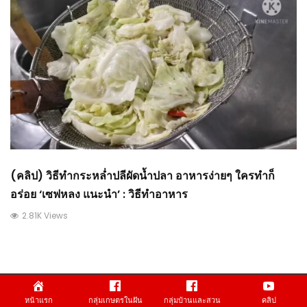
(คลิป) วิธีทำกระหล่ำปลีผัดน้ำปลา อาหารง่ายๆ ใครทำก็
อร่อย ‘เซฟหลง แนะนำ’ : วิธีทำอาหาร
2.81K Views
Trending Now
หน้าแรก
กลุ่มเกษตรในฝัน
กลุ่มบ้านและสวน
คลิป