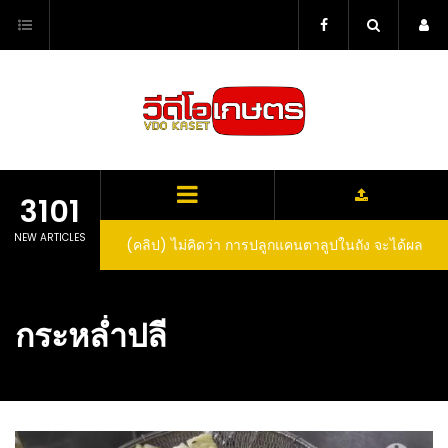
Skip
to
content
3101
NEW ARTICLES
(คลิป) ไม่คิดว่า การปลูกแคนตาลูปในถัง จะได้ผล
ลูกโตและหวานขนาดนี้ I didn’t expect that
growing cantaloupe in a barrel would yield
กระหล่ำปลี
such large and sweet fruit