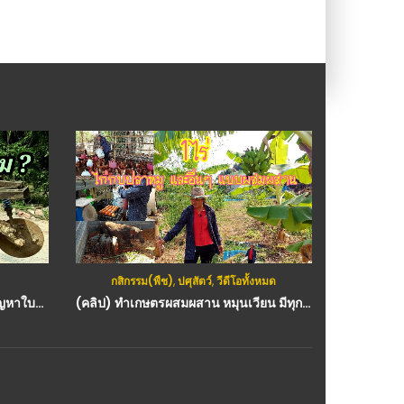
กสิกรรม(พืช)
,
ปศุสัตว์
,
วีดีโอทั้งหมด
ก
ใบผาน 3 หลวม! ทำยังไง?, วิธีแก้ปัญหาใบผานหลวม, ผาน 3 cmt
(คลิป) ทำเกษตรผสมผสาน หมุนเวียน มีทุกอย่าง แค่ 1 ปี : วีดีโอ เกษตร