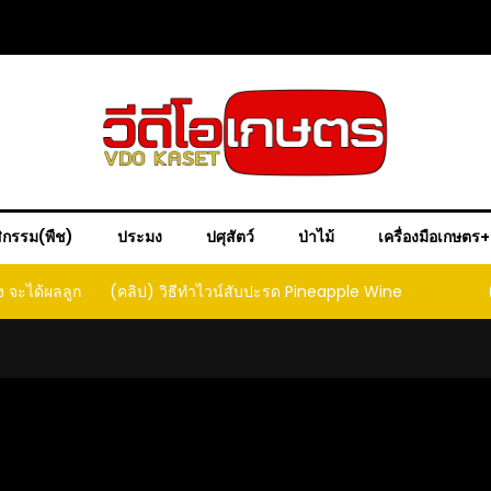
ิกรรม(พืช)
ประมง
ปศุสัตว์
ป่าไม้
เครื่องมือเกษตร
ง จะได้ผลลูก
(คลิป) วิธีทำไวน์สับปะรด Pineapple Wine
ct that
ould yield
it