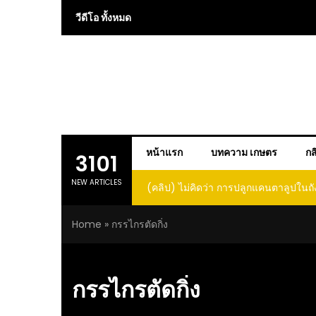
Skip
วีดีโอ ทั้งหมด
to
content
หน้าแรก
บทความ เกษตร
กส
3101
NEW ARTICLES
(คลิป) ไม่คิดว่า การปลูกแคนตาลูปในถั
โตและหวานขนาดนี้ I didn’t expe
Home
»
กรรไกรตัดกิ่ง
growing cantaloupe in a barrel w
such large and sweet fru
กรรไกรตัดกิ่ง