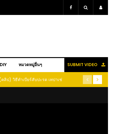
+DIY
หมวดหมู่อื่นๆ
SUBMIT VIDEO
(คลิป) วิธีทำเบียร์สับปะรด เทปาเช่
(คลิป) รู้แล้วจะหนาว!! หัวเดี
หนอนแมลง หนีกระเจิงทั้