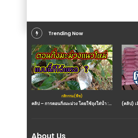
Trending Now
กสิกรรม(พืช)
คลิป – การตอนกิ่งมะม่วง โดยใช้ถุงใส่น้ำ : วีดีโอ เกษตร
About Us