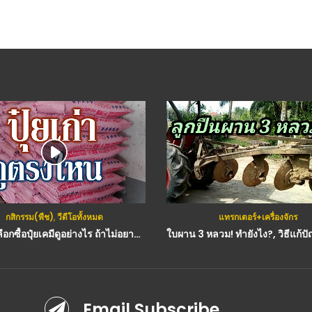
กสิกรรม(พืช)
,
วีดีโอทั้งหมด
แทรกเตอร์+เครื่องจักร
(คลิป) เลือกซื้อปุ๋ยเคมีดูอย่างไร ถ้าไม่อยากเจอปู่ยปลอม ปุ๋ยเก่า : วีดีโอ เกษตร
Email Subscribe