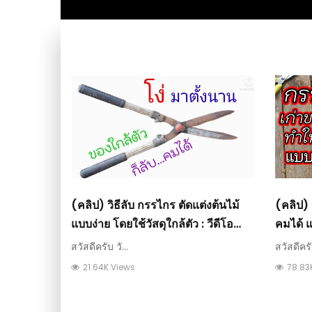
(คลิป) วิธีลับ กรรไกร ตัดแต่งต้นไม้
(คลิป) 
แบบง่าย โดยใช้วัสดุใกล้ตัว : วีดีโอ
คมได้ แ
เกษตร
สวัสดีครับ วั...
สวัสดีครับ
21.64K Views
78.83