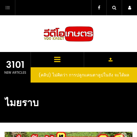
Skip
to
content
3101
NEW ARTICLES
(คลิป) ไม่คิดว่า การปลูกแคนตาลูปในถัง จะได้ผล
ลูกโตและหวานขนาดนี้ I didn’t expect that
growing cantaloupe in a barrel would yield
ไมยราบ
such large and sweet fruit