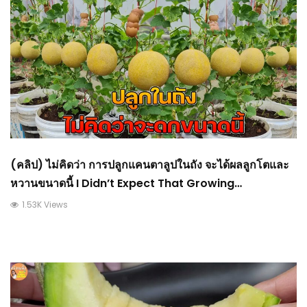
(คลิป) ไม่คิดว่า การปลูกแคนตาลูปในถัง จะได้ผลลูกโตและ
หวานขนาดนี้ I Didn’t Expect That Growing
Cantaloupe In A Barrel Would Yield Such Large And
1.53K Views
Sweet Fruit