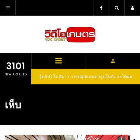
Skip
to
content
3101
NEW ARTICLES
(คลิป) ไม่คิดว่า การปลูกแคนตาลูปในถัง จะได้ผล
ลูกโตและหวานขนาดนี้ I didn’t expect that
growing cantaloupe in a barrel would yield
เห็บ
such large and sweet fruit