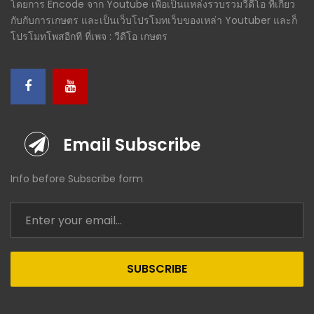
โดยการ Encode จาก Youtube เพื่อเป็นแหล่งรวบรวมวีดีโอ ที่เกี่ยว
กับกับการเกษตร และเป็นเว็บโปรโมทเว็บของเหล่า Youtuber และก็
โปรโมทโพสอีกที ที่เพจ : วีดีโอ เกษตร
Email Subscribe
Info before Subscribe form
SUBSCRIBE