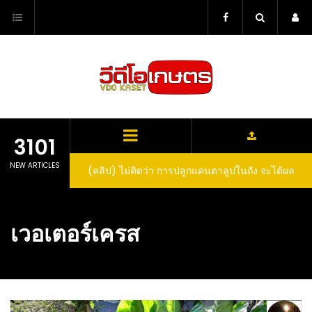
Skip
to
content
3101
NEW ARTICLES
(คลิป) ไม่คิดว่า การปลูกแคนตาลูปในถัง จะได้ผล
ลูกโตและหวานขนาดนี้ I didn’t expect that
growing cantaloupe in a barrel would yield
เวอเตอร์เครส
such large and sweet fruit