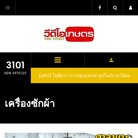
Skip
to
content
3101
NEW ARTICLES
(คลิป) ไม่คิดว่า การปลูกแคนตาลูปในถัง จะได้ผล
ลูกโตและหวานขนาดนี้ I didn’t expect that
growing cantaloupe in a barrel would yield
เครื่องซักผ้า
such large and sweet fruit