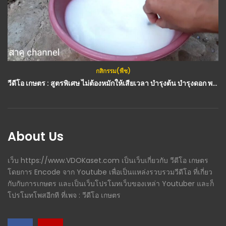
กสิกรรม(พืช)
วีดีโอ เกษตร : สูตรพิเศษ ไม่ต้องหมักให้เสียเวลา บำรุงต้น บำรุงดอก พริก มะเขือ ถั่วฝักยาว ดกเกินคาด สาคู channel
About Us
เว็บ https://www.VDOKaset.com เป็นเว็บเกี่ยวกับ วีดีโอ เกษตร
โดยการ Encode จาก Youtube เพื่อเป็นแหล่งรวบรวมวีดีโอ ที่เกี่ยว
กับกับการเกษตร และเป็นเว็บโปรโมทเว็บของเหล่า Youtuber และก็
โปรโมทโพสอีกที ที่เพจ : วีดีโอ เกษตร