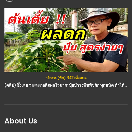
กสิกรรม(พืช)
,
วีดีโอทั้งหมด
(คลิป) อึ้งเลย ‘มะละกอติดผลไวมาก’ ปุ๋ยบำรุงพืชพืชผัก ทุกชนิด ทำได้เองที่บ้าน ได้ผลดีเกินคาด
About Us