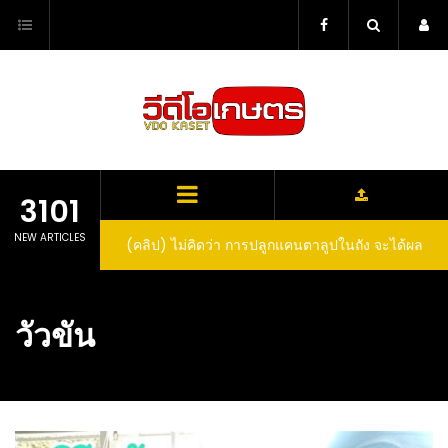
Skip
to
content
3101
NEW ARTICLES
(คลิป) ไม่คิดว่า การปลูกแคนตาลูปในถัง จะได้ผล
ลูกโตและหวานขนาดนี้ I didn’t expect that
growing cantaloupe in a barrel would yield
วัวขัน
such large and sweet fruit