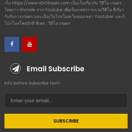
เว็บ https://www.VDOKaset.com เป็นเว็บเกี่ยวกับ วีดีโอ เกษตร
โดยการ Encode จาก Youtube เพื่อเป็นแหล่งรวบรวมวีดีโอ ที่เกี่ยว
กับกับการเกษตร และเป็นเว็บโปรโมทเว็บของเหล่า Youtuber และก็
โปรโมทโพสอีกที ที่เพจ : วีดีโอ เกษตร
Email Subscribe
Info before Subscribe form
SUBSCRIBE