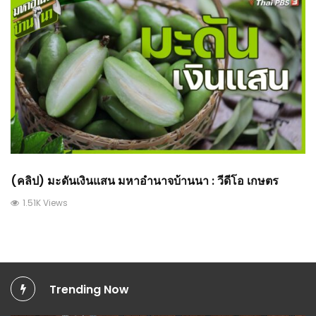
(คลิป) มะดันเงินแสน มหาอำนาจบ้านนา : วีดีโอ เกษตร
1.51K Views
Trending Now