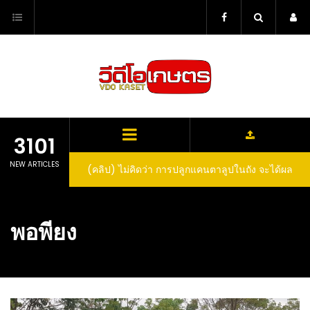
Skip
to
content
3101
NEW ARTICLES
(คลิป) ไม่คิดว่า การปลูกแคนตาลูปในถัง จะได้ผล
ลูกโตและหวานขนาดนี้ I didn’t expect that
growing cantaloupe in a barrel would yield
พอพียง
such large and sweet fruit