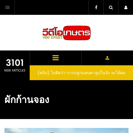
Skip
to
content
3101
NEW ARTICLES
(คลิป) ไม่คิดว่า การปลูกแคนตาลูปในถัง จะได้ผล
ลูกโตและหวานขนาดนี้ I didn’t expect that
growing cantaloupe in a barrel would yield
ผักก้านจอง
such large and sweet fruit