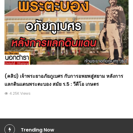
(คลิป) เจ้าพระยาอภัยภูเบศร กับการอพยพสู่สยาม หลังการ
แลกดินแดนพระตะบอง สมัย ร.5 : วีดีโอ เกษตร
4.25K Views
Trending Now