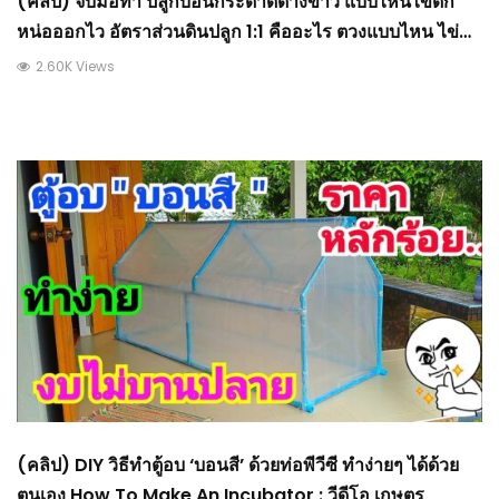
(คลิป) จับมือทำ ปลูกบอนกระดาดด่างขาว แบบไหนไข่ดก
หน่อออกไว อัตราส่วนดินปลูก 1:1 คืออะไร ตวงแบบไหน ไข่
งอกมั้ย : วีดีโอ เกษตร
2.60K Views
(คลิป) DIY วิธีทำตู้อบ ‘บอนสี’ ด้วยท่อพีวีซี ทำง่ายๆ ได้ด้วย
ตนเอง How To Make An Incubator : วีดีโอ เกษตร