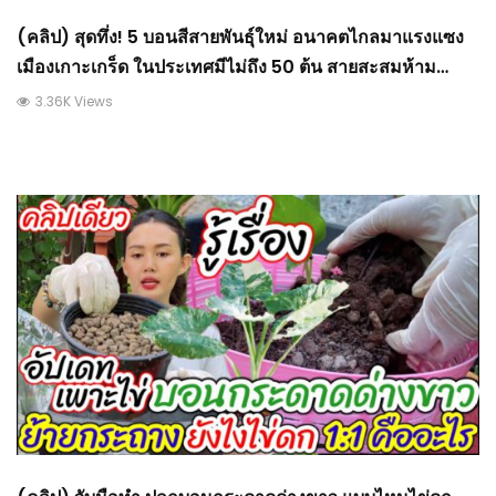
(คลิป) สุดทึ่ง! 5 บอนสีสายพันธุ์ใหม่ อนาคตไกลมาแรงแซง
เมืองเกาะเกร็ด ในประเทศมีไม่ถึง 50 ต้น สายสะสมห้าม
พลาด : วีดีโอ เกษตร
3.36K Views