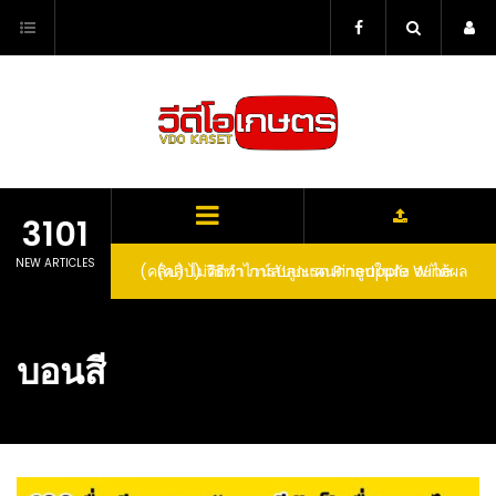
Skip
to
content
3101
NEW ARTICLES
ตาลูปในถัง จะได้ผล
(คลิป) วิธีทำไวน์สับปะรด Pineapple Wine
dn’t expect that
arrel would yield
บอนสี
eet fruit