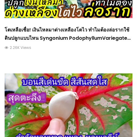
โตเหลือเชื่อ! เงินไหลมาด่างเหลืองโตไว ทำไมต้องล่อรากใช้
ดินปลูกแบบไหน Syngonium PodophyllumVariegated
: วีดีโอ เกษตร
2.26K Views