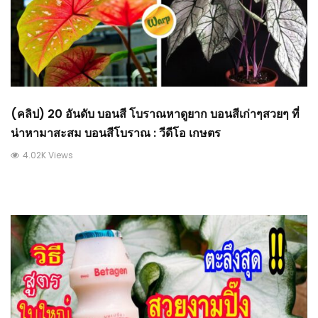
(คลิป) 20 อันดับ บอนสี โบราณหาดูยาก บอนสีเก่าๆสวยๆ ที่
น่าหามาสะสม บอนสีโบราณ : วีดีโอ เกษตร
4.02K Views