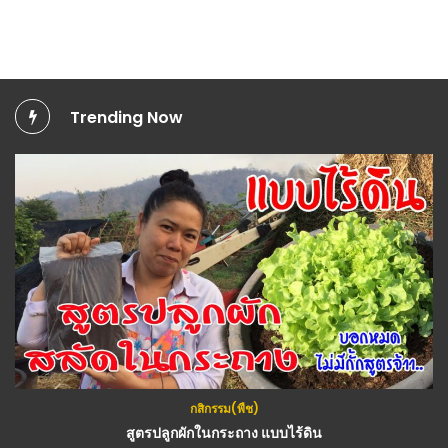
Trending Now
บ้านและสวน
,
วีดีโอทั้งหมด
,
สาระน่ารู้
กสิกรรม(พืช)
(คลิป) 2 สูตร วิธีทำน้ำยาดับกลิ่นห้องน้ำ ศาลายาการช่าง
สูตรปลูกผักในกระถาง แบบไร้ดิน