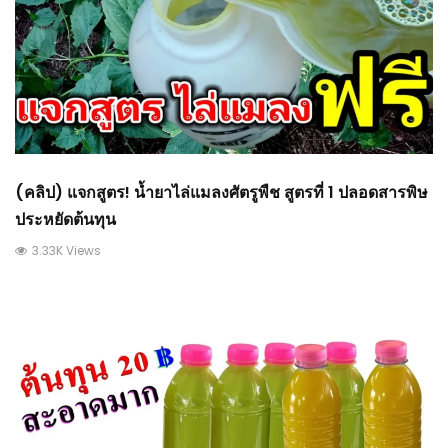
(คลิป) แจกสูตร! น้ำยาไล่แมลงศัตรูพืช สูตรที่ 1 ปลอดสารพิษ
ประหยัดต้นทุน
3.33K Views