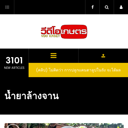
Skip
to
content
3101
NEW ARTICLES
(คลิป) ไม่คิดว่า การปลูกแคนตาลูปในถัง จะได้ผล
(คลิป) วิธีทำไวน์สับปะรด Pineapple Wine
ลูกโตและหวานขนาดนี้ I didn’t expect that
growing cantaloupe in a barrel would yield
น้ำยาล้างจาน
such large and sweet fruit