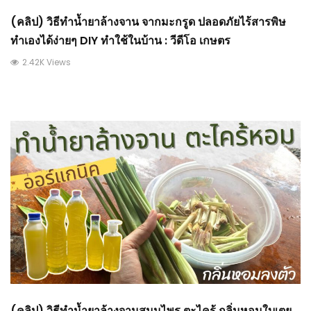
(คลิป) วิธีทำน้ำยาล้างจาน จากมะกรูด ปลอดภัยไร้สารพิษ
ทำเองได้ง่ายๆ DIY ทำใช้ในบ้าน : วีดีโอ เกษตร
2.42K Views
(คลิป) วิธีทำน้ำยาล้างจานสมุนไพร ตะไคร้ กลิ่นหอมใบเตย