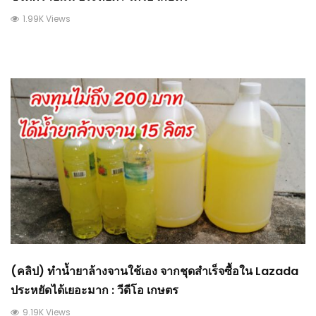
1.99K Views
(คลิป) ทําน้ำยาล้างจานใช้เอง จากชุดสำเร็จซื้อใน Lazada
ประหยัดได้เยอะมาก : วีดีโอ เกษตร
9.19K Views