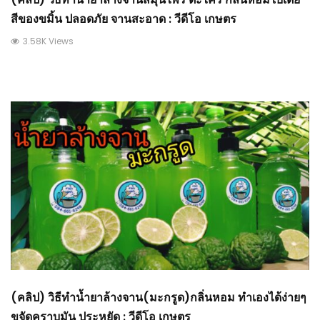
สีของขมิ้น ปลอดภัย จานสะอาด : วีดีโอ เกษตร
3.58K Views
(คลิป) วิธีทำน้ำยาล้างจาน(มะกรูด)กลิ่นหอม ทำเองได้ง่ายๆ
ขจัดคราบมัน ประหยัด : วีดีโอ เกษตร