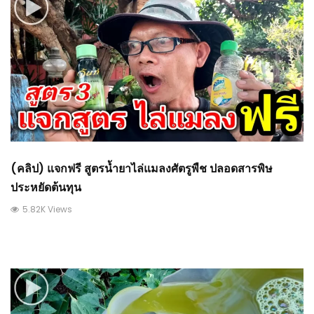
(คลิป) แจกฟรี สูตรน้ำยาไล่แมลงศัตรูพืช ปลอดสารพิษ
ประหยัดต้นทุน
5.82K Views