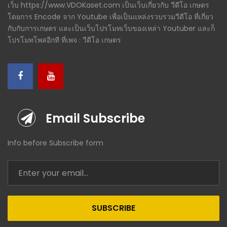
เว็บ https://www.VDOKaset.com เป็นเว็บเกี่ยวกับ วีดีโอ เกษตร
โดยการ Encode จาก Youtube เพื่อเป็นแหล่งรวบรวมวีดีโอ ที่เกี่ยว
กับกับการเกษตร และเป็นเว็บโปรโมทเว็บของเหล่า Youtuber และก็
โปรโมทโพสอีกที ที่เพจ : วีดีโอ เกษตร
Email Subscribe
Info before Subscribe form
SUBSCRIBE