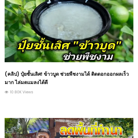
(คลิป) ปุ๋ยชั้นเลิศ! ข้าวบูด ช่วยพืชงามได้ ติดดอกออกผลเร็ว
มาก ไล่มดแมลงได้ดี
10.80K Views