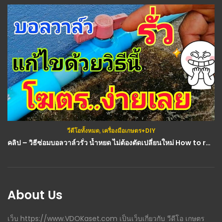
วีดีโอทั้งหมด
,
เครื่องมือเกษตร+DIY
กสิกรรม(พืช)
,
วีดีโอทั้งหมด
คลิป – วิธีซ่อมบอลวาล์วรั่ว​ น้ำหยด​ ไม่ต้องตัดเปลี่ยนใหม่​ How to repair ball valves : วิดีโอ เกษตร
(คลิป) วิธีชำมะกรูดด้วยยอด ทำง่าย ติดรากเยอะใช้เวลาไม่นาน : วีดีโอ เกษตร
About Us
เว็บ https://www.VDOKaset.com เป็นเว็บเกี่ยวกับ วีดีโอ เกษตร