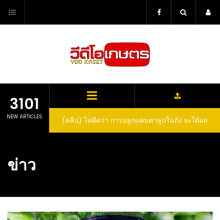
Skip
to
content
3101
NEW ARTICLES
ตาลูปในถัง จะได้ผล
(คลิป) วิธีทำไวน์สับปะรด Pineapple Wine
dn’t expect that
arrel would yield
ข่าว
eet fruit