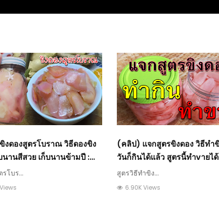
ขิงดองสูตรโบราณ วิธีดองขิง
(คลิป) แจกสูตรขิงดอง วิธีทำข
นานสีสวย เก็บนานข้ามปี :
วันก็กินได้แล้ว สูตรนี้ทำvายได้จ
เกษตร
ถนอมอาหาร เก็บไว้กินนานๆ : 
ตรโบร...
สูตรวิธีทำขิง...
เกษตร
 Views
6.90K Views