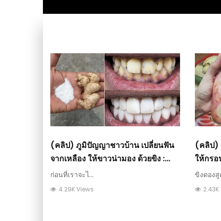
(คลิป) ภูมิปัญญาชาวบ้าน เปลี่ยนฟัน
(คลิป) 
จากเหลือง ให้ขาวน่ามอง ด้วยขิง :
ให้กรอบ
วีดีโอ เกษตร
วีดีโอ 
ก่อนที่เราจะไ...
ขิงดองสู
4.29K Views
2.43K