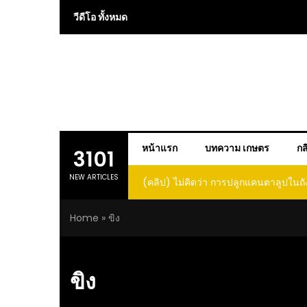
Skip
วีดีโอ ทั้งหมด
to
content
หน้าแรก
บทความ เกษตร
กส
3101
NEW ARTICLES
(คลิป) ไม่คิดว่า การปลูกแคนตาลูปในถั
โตและหวานขนาดนี้ I didn’t expe
Home
»
ขิง
growing cantaloupe in a barrel w
such large and sweet fru
ขิง