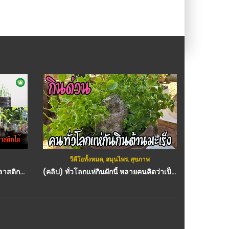
วีดีโอทั้งหมด
,
สมุนไพร
,
สุขภาพ
วีดีโ
(คลิป) 9 ผักสวนครัว ปลูกในขวดพลาสติกได้ โตเร็ว ใช้พื้นที่น้อย – grow vegetables : วีดีโอ เกษตร
(คลิป) ทั่วโลกแห่กินผักนี้ หลายคนคิดว่าเป็นวัชพืช สรรพคุณกินต้านมะเร็งได้เป็นอย่างดี : วีดีโอ เกษตร