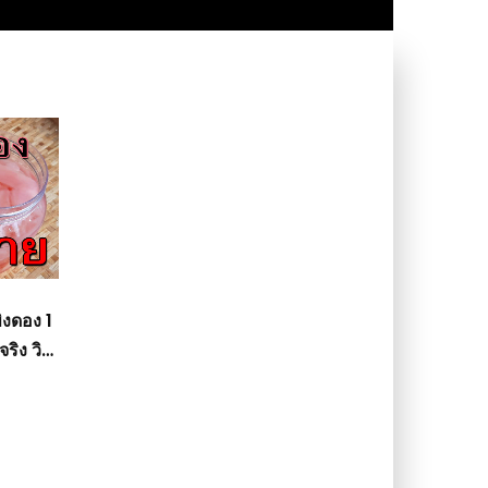
ิงดอง 1
ริง วิธี
วีดีโอ