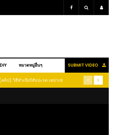
+DIY
หมวดหมู่อื่นๆ
SUBMIT VIDEO
(คลิป) วิธีทำเบียร์สับปะรด เทปาเช่
(คลิป) รู้แล้วจะหนาว!! หัวเดี
หนอนแมลง หนีกระเจิงทั้