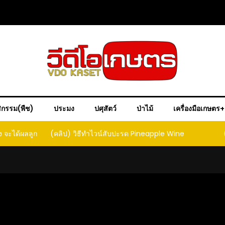
ิกรรม(พืช)
ประมง
ปศุสัตว์
ป่าไม้
เครื่องมือเกษตร
ง จะได้ผลลูก
(คลิป) วิธีทำไวน์สับปะรด Pineapple Wine
ct that
ould yield
it