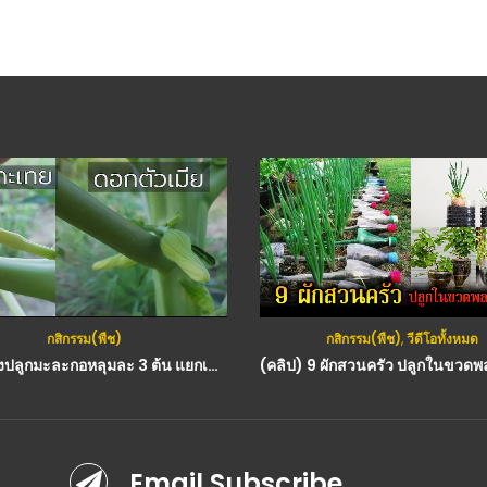
กสิกรรม(พืช)
กสิกรรม(พืช)
,
วีดีโอทั้งหมด
ทำไมต้องปลูกมะละกอหลุมละ 3 ต้น แยกเพศมะละกอด้วยดอก
Email Subscribe