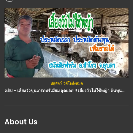
ปศุสัตว์
,
วีดีโอทั้งหมด
คลิป – เลี้ยงวัวขุนเกรดพรีเมี่ยม​ สุดยอด!!! เลี้ยงวัวไม่ใช้หญ้า ต้นทุนต่ำ ประหยัดเวลา รายได้เพิ่มขึ้น : วีดีโอ เกษตร
About Us