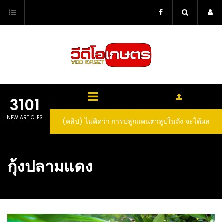
Skip
to
content
3101
NEW ARTICLES
(คลิป) ไม่คิดว่า การปลูกแคนตาลูปในถัง จะได้ผล
ลูกโตและหวานขนาดนี้ I didn’t expect that
growing cantaloupe in a barrel would yield
กุ้งปลามแดง
such large and sweet fruit