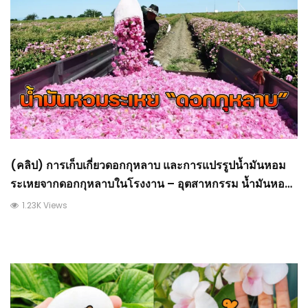
(คลิป) การเก็บเกี่ยวดอกกุหลาบ และการแปรรูปน้ำมันหอม
ระเหยจากดอกกุหลาบในโรงงาน – อุตสาหกรรม น้ำมันหอม
ระเหยดอกกุหลาบ
1.23K Views