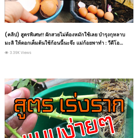
(คลิป) สูตรพิเศษ!! ผักสวยไม่ต้องหมักใช้เลย บำรุงกุหลาบ
มะลิ ให้ดอกเต็มต้นใช้ก้อนนี้นะจ๊ะ แม่ก้อยพาทำ : วีดีโอ
เกษตร
3.39K Views