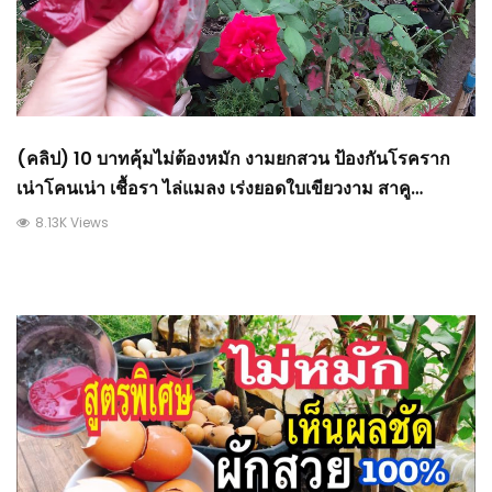
(คลิป) 10 บาทคุ้มไม่ต้องหมัก งามยกสวน ป้องกันโรคราก
เน่าโคนเน่า เชื้อรา ไล่แมลง เร่งยอดใบเขียวงาม สาคู
Channel : วีดีโอ เกษตร
8.13K Views