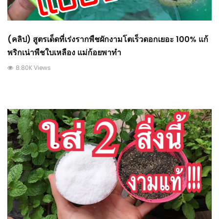
(คลิป) สูตรเด็ดที่เร่งรากพืชผักงามโตเร็วดอกเยอะ 100% แก้
พริกเน่าพืชใบเหลือง แม่ก้อยพาทำ
8.80K Views