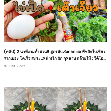
(คลิป) 2 นาทีงามทั้งสวน!! สูตรลับเร่งดอก ผล พืชผักใบเขียว
รากเยอะ โตเร็ว สะระแหน่ พริก ผัก กุหลาบ กล้วยไม้ : วีดีโอ
เกษตร
3.29K Views