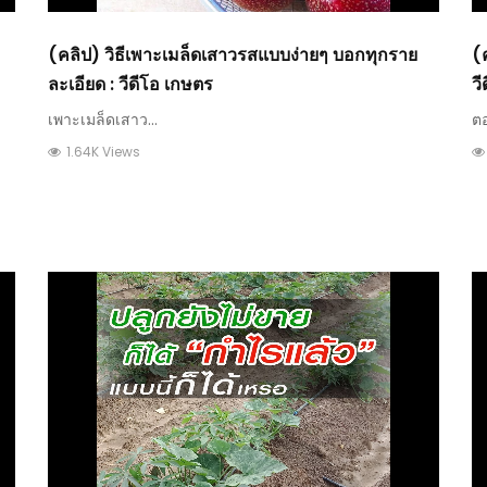
(คลิป) วิธีเพาะเมล็ดเสาวรสแบบง่ายๆ บอกทุกราย
(
ละเอียด : วีดีโอ เกษตร
ว
เพาะเมล็ดเสาว...
ตอ
1.64K Views