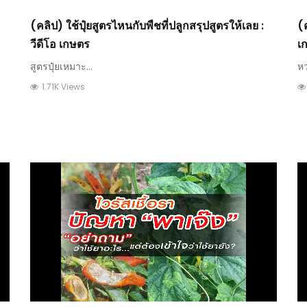
(คลิป) ใช้ปุ๋ยสูตรไหนกับพืชที่ปลูกสรุปสูตรให้เลย :
(ค
วีดีโอ เกษตร
เ
สูตรปุ๋ยเหมาะ...
หว
1.71K Views