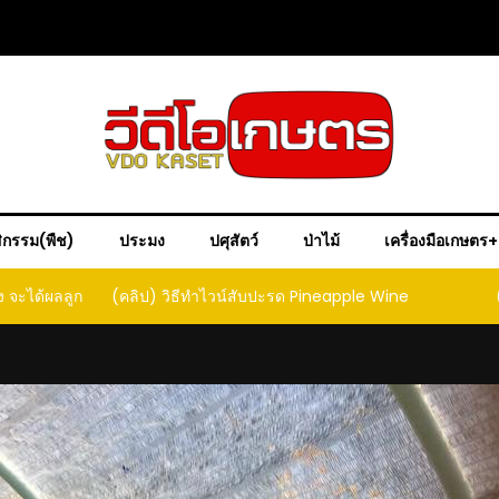
ิกรรม(พืช)
ประมง
ปศุสัตว์
ป่าไม้
เครื่องมือเกษตร
ple Wine
(คลิป) วิธีทำเบียร์สับปะรด เทปาเช่
(คลิป) ร
หน