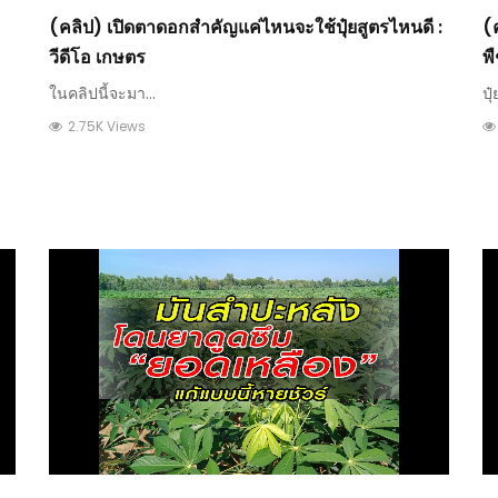
(คลิป) เปิดตาดอกสำคัญแค่ไหนจะใช้ปุ๋ยสูตรไหนดี :
(ค
วีดีโอ เกษตร
พื
ในคลิปนี้จะมา...
ปุ๋
2.75K Views