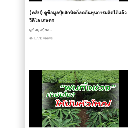
(คลิป) ดูข้อมูลปุ๋ยสักนิดก็ลดต้นทุนการผลิตได้แล้ว 
วีดีโอ เกษตร
ดูข้อมูลปุ๋ยส...
1.77K Views