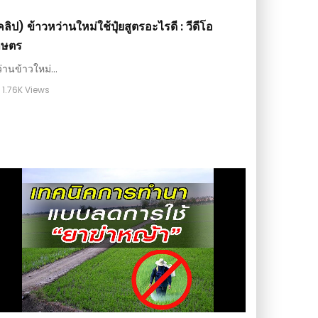
ลิป) ข้าวหว่านใหม่ใช้ปุ๋ยสูตรอะไรดี : วีดีโอ
กษตร
่านข้าวใหม่...
1.76K Views