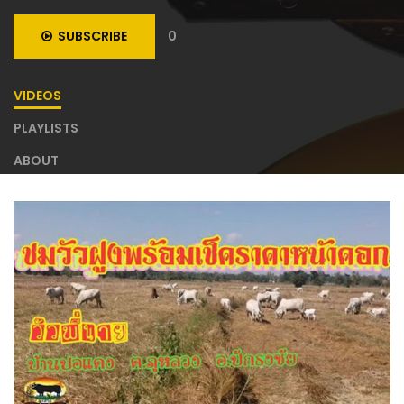
SUBSCRIBE
0
VIDEOS
PLAYLISTS
ABOUT