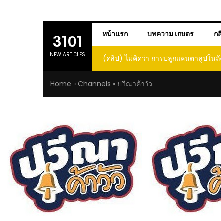
หน้าแรก
บทความ เกษตร
กส
3101
NEW ARTICLES
(คลิป) ไม่คิดว่า การปลูกแคนตาลูปในถัง จ
โตและหวานขนาดนี้ I didn’t expect
Home
»
Channels
»
ปวีณาค้าวัว
growing cantaloupe in a barrel woul
such large and sweet fruit