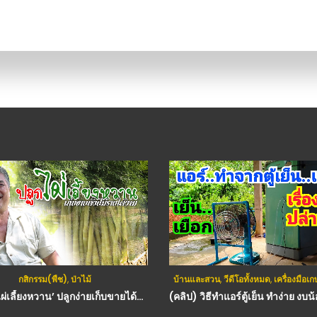
กสิกรรม(พืช)
,
ป่าไม้
บ้านและสวน
,
วีดีโอทั้งหมด
,
เครื่องมือ
(คลิป) ‘ไผ่เลี้ยงหวาน’ ปลูกง่ายเก็บขายได้ตลอดปี เกษตรอารมณ์ดี : วีดีโอ เกษตร