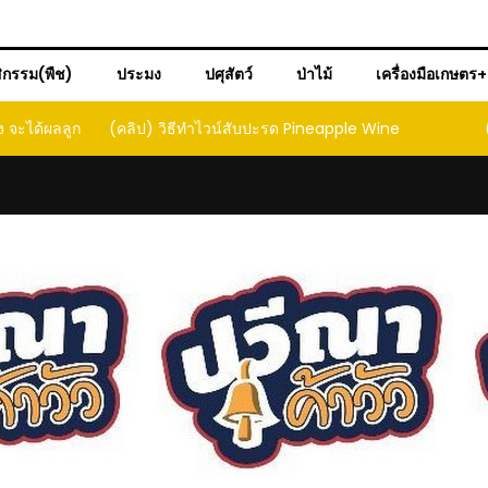
ิกรรม(พืช)
ประมง
ปศุสัตว์
ป่าไม้
เครื่องมือเกษตร
ะได้ผลลูก
(คลิป) วิธีทำไวน์สับปะรด Pineapple Wine
(คล
 that
d yield