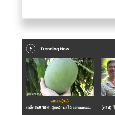
Trending Now
กสิกรรม(พืช)
เคล็ดลับ!! วิธีทำ ปุ๋ยหมัก ผลไม้ ออกดอกออกผลดก งามทันใจ ไม่พึ่งเคมี