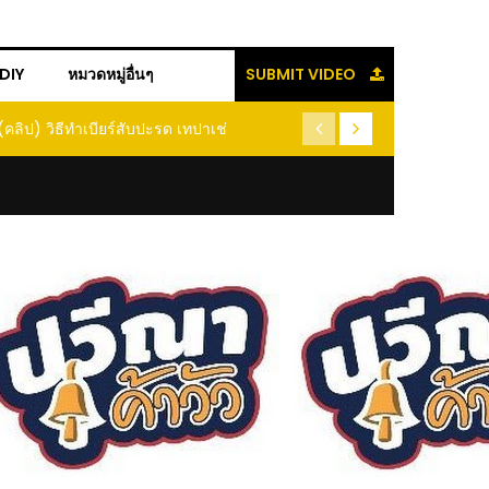
+DIY
หมวดหมู่อื่นๆ
SUBMIT VIDEO
ิป) วิธีทำเบียร์สับปะรด เทปาเช่
(คลิป) รู้แล้วจะหนาว!! หัวเดียว 
หนอนแมลง หนีกระเจิงทั้งส