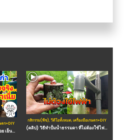
กสิกรรม(พืช)
,
วีดีโอทั้งหมด
,
เครื่องมือเกษตร+DIY
เกษตร+DIY
(คลิป) วิธีทำปั้มน้ำธรรมดา ที่ไม่ต้องใช้ไฟฟ้า
(คลิป) วิธีทำแอร์ตู้เย็น ทำง่าย งบน้อย เย็นจริง – Air conditioner made from refrigerator : วีดีโอ เกษตร