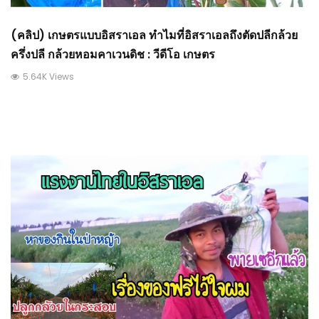
(คลิป) เกษตรแบบอิสราเอล ทำไมที่อิสราเอลถึงตัดปลีกล้วย
ครึ่งปลี กล้วยหอมคาเวนดิช : วีดีโอ เกษตร
5.64K Views