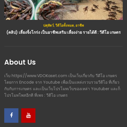
ปศุสัตว์
,
วีดีโอทั้งหมด
,
อาชีพ
ปศุสัตว์
,
วีดีโอทั้งหมด
,
อาชีพ
(คลิป) เลี้ยงจิ้งโกร่ง เป็นอาชีพเสริม เลี้ยงง่าย รายได้ดี : วีดีโอ เกษตร
(คลิป) แนวทาง เกษตรกรไทย สร้างรายได้ ตอน หนุ่ม อบต สร้างอาชีพเสริม กับฟาร์มโคนมเล็ก ๆ เดือนละ 100,000 : วีดีโอ เกษตร
About Us
เว็บ https://www.VDOKaset.com เป็นเว็บเกี่ยวกับ วีดีโอ เกษตร
โดยการ Encode จาก Youtube เพื่อเป็นแหล่งรวบรวมวีดีโอ ที่เกี่ยว
กับกับการเกษตร และเป็นเว็บโปรโมทเว็บของเหล่า Youtuber และก็
โปรโมทโพสอีกที ที่เพจ : วีดีโอ เกษตร