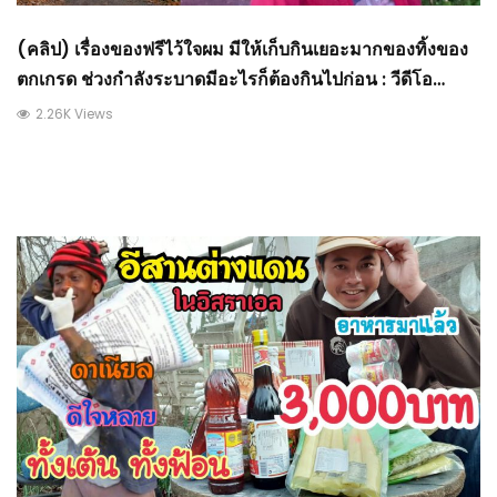
(คลิป) เรื่องของฟรีไว้ใจผม มีให้เก็บกินเยอะมากของทิ้งของ
ตกเกรด ช่วงกำลังระบาดมีอะไรก็ต้องกินไปก่อน : วีดีโอ
เกษตร
2.26K Views