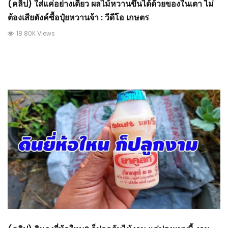
(คลิป) ใส่แค่อย่างเดียว ผลไม้หวานขึ้นได้ด้วยของในเตา ไม่
ต้องเสียตังค์ซื้อปุ๋ยหวานจ้า : วีดีโอ เกษตร
18.80K Views