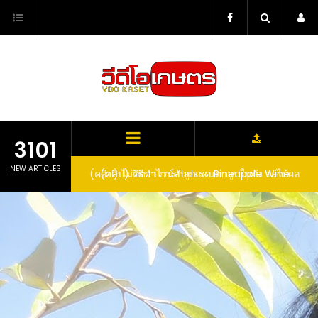
Skip
to
content
3101
NEW ARTICLES
ตาลูปในถัง จะได้ผล
(คลิป) วิธีทำไวน์สับปะรด Pineapple Wine
dn’t expect that
arrel would yield
eet fruit