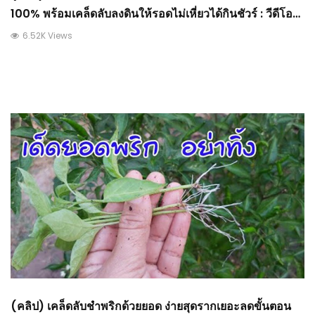
100% พร้อมเคล็ดลับลงดินให้รอดไม่เหี่ยวได้กินชัวร์ : วีดีโอ
เกษตร
6.52K Views
(คลิป) เคล็ดลับชำพริกด้วยยอด ง่ายสุดรากเยอะลดขั้นตอน