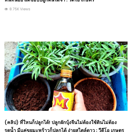
8.75K Views
(คลิป) ที่ใหนก็ปลูกได้! ปลูกผักบุ้งจีนไม่ต้องใช้ดินไม่ต้อง
รดน้ำ มีแค่ขุยมะพร้าวก็ปลูกได้ ง่ายสไตล์ดาว : วีดีโอ เกษตร