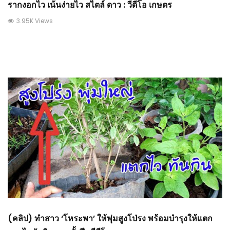
รากงอกไว เน้นง่ายไว สไตล์ ดาว : วีดีโอ เกษตร
3.95K Views
(คลิป) ทำสาว ‘โหระพา’ ให้พุ่มสูงโป่รง พร้อมบำรุงให้แตก