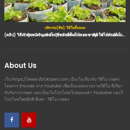
(คลิป) วิธีทำปุ๋ยหมักกะละมัง ปุ๋ยหมักที่ต้นไม้ชอบ ธาตุอาหารครบถ้วน กำจัดเศษอาหาร ช่วยลดโลกร้อน ประหยัด ทำได้เอง : วีดีโอ เกษตร
About Us
เว็บ https://www.VDOKaset.com เป็นเว็บเกี่ยวกับ วีดีโอ เกษตร
โดยการ Encode จาก Youtube เพื่อเป็นแหล่งรวบรวมวีดีโอ ที่เกี่ยว
กับกับการเกษตร และเป็นเว็บโปรโมทเว็บของเหล่า Youtuber และก็
โปรโมทโพสอีกที ที่เพจ : วีดีโอ เกษตร
Email Subscribe
Info before Subscribe form