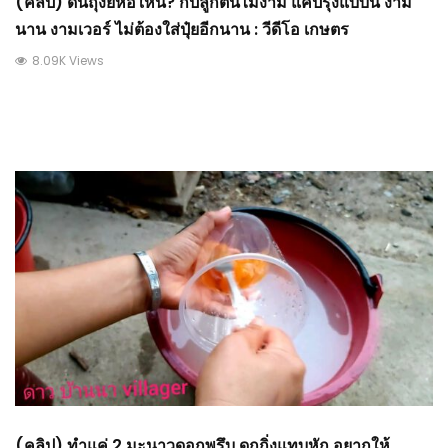
(คลิป) ดินถุงยี่ห้อใหน? ก็ปลูกต้นไม้งาม แค่ปรุงแบบนี้ งาม
นาน งามเวอร์ ไม่ต้องใส่ปุ๋ยอีกนาน : วีดีโอ เกษตร
8.09K Views
(คลิป) ทำแค่ 2 มะนาวดอกพรึบ ดกกิ่งแทบหัก อยากให้