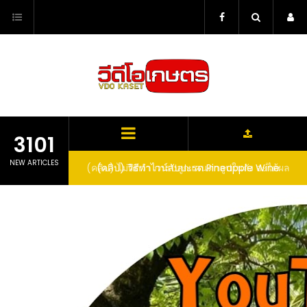
Skip
to
content
3101
NEW ARTICLES
ตาลูปในถัง จะได้ผล
(คลิป) วิธีทำไวน์สับปะรด Pineapple Wine
dn’t expect that
arrel would yield
eet fruit