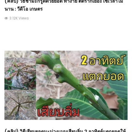
(คลิป) วิธีชำมะกรูดด้วยยอด ทำง่าย ติดรากเยอะใช้เวลาไม่
นาน : วีดีโอ เกษตร
3.12K Views
(คลิป) วิธีเสียบยอดมะม่วงแบบเสียบลิ่ม 2 อาทิตย์แตกยอดให้