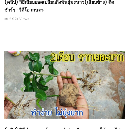
(คลิป) วิธีเสียบยอดเปลี่ยนกิ่งพันธุ์มะนาว(เสียบข้าง) ติด
ชัวร์ๆ : วีดีโอ เกษตร
2.92K Views