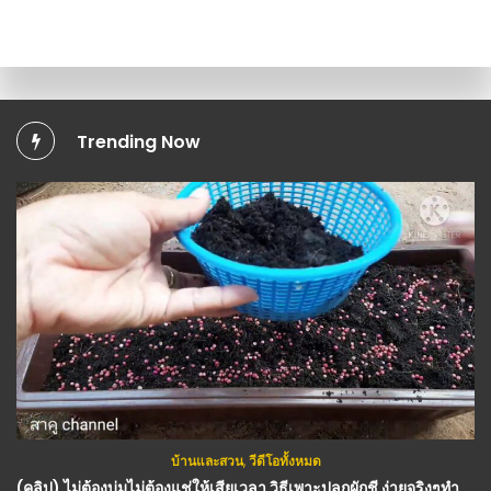
Trending Now
บ้านและสวน
,
วีดีโอทั้งหมด
วีดีโอทั้งหมด
,
เครื่องมือเกษตร+DIY
(คลิป) ไม่ต้องบ่มไม่ต้องแช่ให้เสียเวลา วิธีเพาะปลูกผักชี ง่ายจริงๆทำแบบนี้งอกโตเร็ว 100% สาคู channel : วีดีโอ เกษตร
(คลิป) DIY ทำเตาประสิทธิภาพสูง ใช้เชื้อเพลิงจากน้ำมันพืชเก่า Making a super efficient used cooking oil burner : วีดีโอ เกษตร