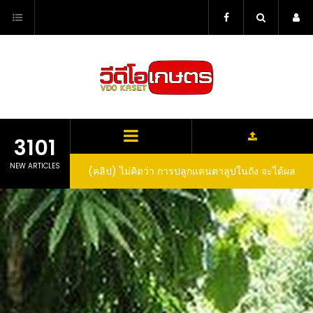
Skip
to
content
3101
NEW ARTICLES
(คลิป) ไม่คิดว่า การปลูกแคนตาลูปในถัง จะได้ผล
(คลิป) วิธีทำไวน์สับปะรด Pineapple Wine
ลูกโตและหวานขนาดนี้ I didn’t expect that
growing cantaloupe in a barrel would yield
such large and sweet fruit