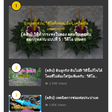
1
บ้านและสวน
,
วีดีโอทั้งหมด
,
อื่นๆ
,
เครื่องมือ
เกษตร+DIY
(คลิป) วิธีทำกระทงใบตอง ผสมใบเตยพับ
ดอกกุหลาบ แบบที่ 5 : วีดีโอ เกษตร
2
(คลิป) ดินลูกรัง! ดินไม่ดี! วิธีนี้แก้ไขได้
โดยที่ไม่ต้องใส่ปุ๋ยเพิ่มครับ : วีดีโอ
เกษตร
2.09K Views
3
(คลิป) เทคนิคการซ่อมท่อประปาแต
1.45K Views