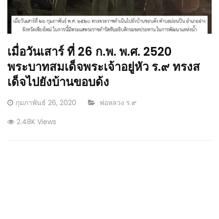
เมื่อวันเสาร์ ที่ 26 ก.พ. พ.ศ. 2520
พระบาทสมเด็จพระเจ้าอยู่หัว ร.๙ ทรงส
เด็จไปยังบ้านขอบด้ง
Posted
CATEGORY:
กุมภาพันธ์ 26, 2020
พ่อหลวง ร.๙
on
2.48K Views