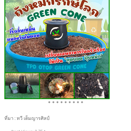
* * * * * * * * *
ที่มา : ทวี เต็มญารศิลป์