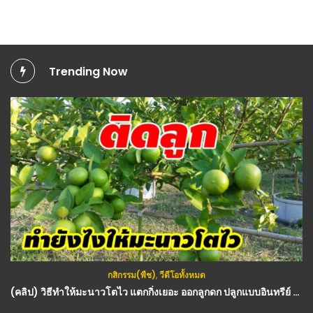
Trending Now
กสิกรรม(พืช)
,
วีดีโอทั้งหมด
(คลิป) วิธีทำให้มะนาวโตไว แตกกิ่งเยอะ ออกลูกดก ปลูกแบบอินทรีย์ สวยนาน : วีดีโอ เกษตร