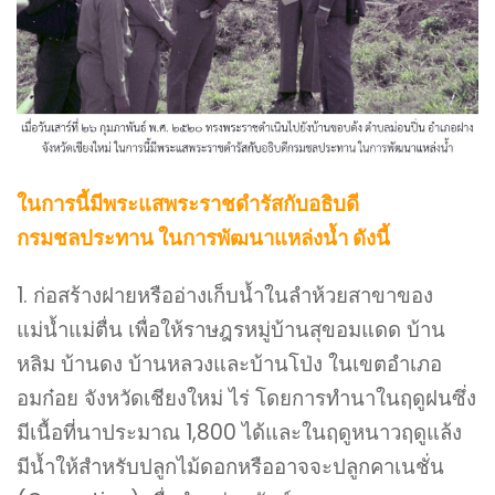
ในการนี้มีพระแสพระราชดำรัสกับอธิบดี
กรมชลประทาน ในการพัฒนาแหล่งน้ำ ดังนี้
1. ก่อสร้างฝายหรืออ่างเก็บน้ำในลำห้วยสาขาของ
แม่น้ำแม่ตื่น เพื่อให้ราษฎรหมู่บ้านสุขอมแดด บ้าน
หลิม บ้านดง บ้านหลวงและบ้านโป่ง ในเขตอำเภอ
อมก๋อย จังหวัดเชียงใหม่ ไร่ โดยการทำนาในฤดูฝนซึ่ง
มีเนื้อที่นาประมาณ 1,800 ได้และในฤดูหนาวฤดูแล้ง
มีน้ำให้สำหรับปลูกไม้ดอกหรืออาจจะปลูกคาเนชั่น