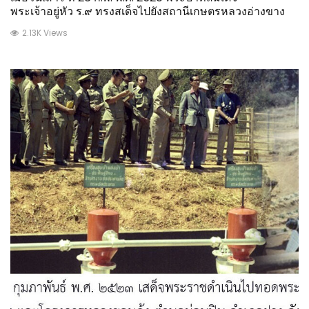
พระเจ้าอยู่หัว ร.๙ ทรงสเด็จไปยังสถานีเกษตรหลวงอ่างขาง
2.13K Views