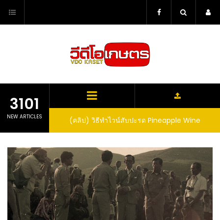
Skip
to
content
3101
NEW ARTICLES
ตาลูปในถัง จะได้ผล
(คลิป) วิธีทำไวน์สับปะรด Pineapple Wine
dn’t expect that
arrel would yield
eet fruit