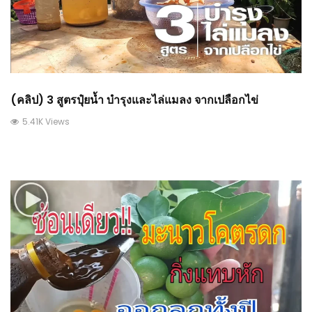
(คลิป) 3 สูตรปุ๋ยน้ำ บำรุงและไล่แมลง จากเปลือกไข่
5.41K Views