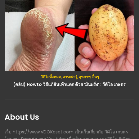
วีดีโอทั้งหมด
,
สาระน่ารู้
,
สุขภาพ
,
อื่นๆ
วีดีโอทั้งหมด
,
สาระน่ารู้
(คลิป) Howto วิธีแก้ส้นเท้าแตก ด้วย ‘มันฝรั่ง’ : วีดีโอ เกษตร
(คลิป) เปลือกมะนาวมีประโยชน์ อย่าเพิ่งทิ้ง benefits of lemon peel : วีดีโอ เกษตร
About Us
เว็บ https://www.VDOKaset.com เป็นเว็บเกี่ยวกับ วีดีโอ เกษตร
โดยการ Encode จาก Youtube เพื่อเป็นแหล่งรวบรวมวีดีโอ ที่เกี่ยว