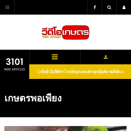
Skip
to
content
3101
NEW ARTICLES
ตาลูปในถัง จะได้ผล
(คลิป) วิธีทำไวน์สับปะรด Pineapple Wine
dn’t expect that
arrel would yield
เกษตรพอเพียง
eet fruit