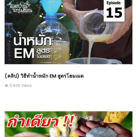
(คลิป) วิธีทำน้ำหมัก EM สูตรโฮมเมด
5.50K Views