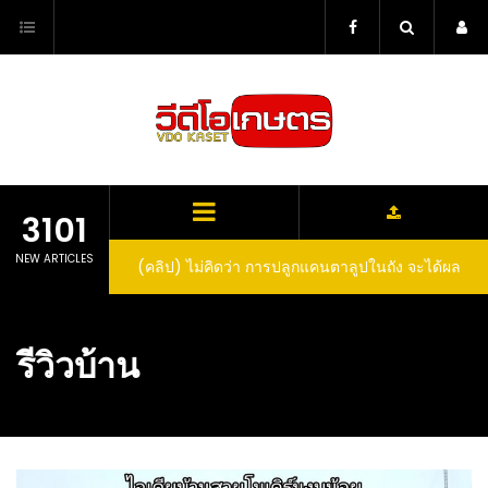
Skip
to
content
3101
NEW ARTICLES
(คลิป) ไม่คิดว่า การปลูกแคนตาลูปในถัง จะได้ผล
ลูกโตและหวานขนาดนี้ I didn’t expect that
growing cantaloupe in a barrel would yield
รีวิวบ้าน
such large and sweet fruit