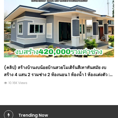
(คลิป) สร้างบ้านงบน้อยบ้านสวยโมเดิร์นสีเทาทันสมัย งบ
สร้าง 4 แสน 2 รวมช่าง 2 ห้องนอน 1 ห้องน้ำ 1 ห้องแต่งตัว :
วีดีโอ เกษตร
10.16K Views
Trending Now